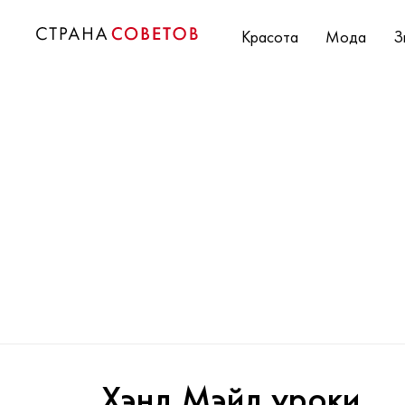
Красота
Мода
З
Хэнд Мэйд уроки