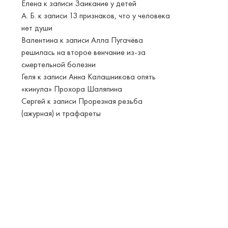
Елена
к записи
Заикание у детей
А. Б.
к записи
13 признаков, что у человека
нет души
Валентина
к записи
Алла Пугачёва
решилась на второе венчание из-за
смертельной болезни
Геля
к записи
Анна Калашникова опять
«кинула» Прохора Шаляпина
Сергей
к записи
Прорезная резьба
(ажурная) и трафареты