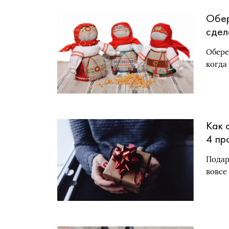
Обер
сдел
Обере
когда
Как 
4 пр
Подар
вовсе