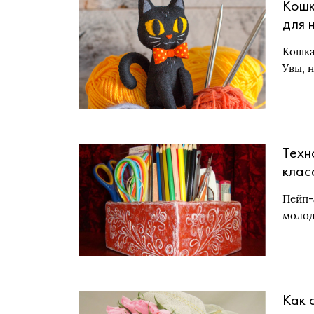
Кошк
для 
Кошка
Увы, 
Техн
клас
Пейп-
молод
Как 