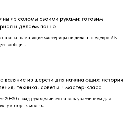
ины из соломы своими руками: готовим
риал и делаем панно
го только настоящие мастерицы ни делают шедевров! В
дут вообще…
е валяние из шерсти для начинающих: история
ления, техника, советы + мастер-класс
ет 20-30 назад рукоделие считалось увлечением для
ек, у которых много…