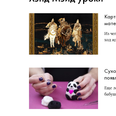
Карт
мате
Из че
ход и
Сухо
появ
Еще л
бабуш