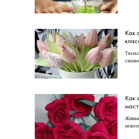
Как 
клас
Тюльп
симво
Как 
маст
фот
Живые
невоз