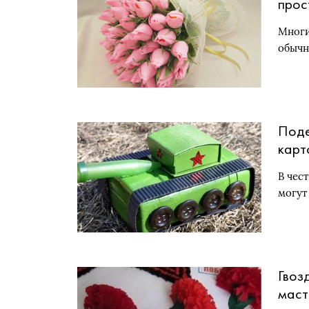
прос
Многи
обычн
Поде
карт
стар
В чес
могут
Гвоз
маст