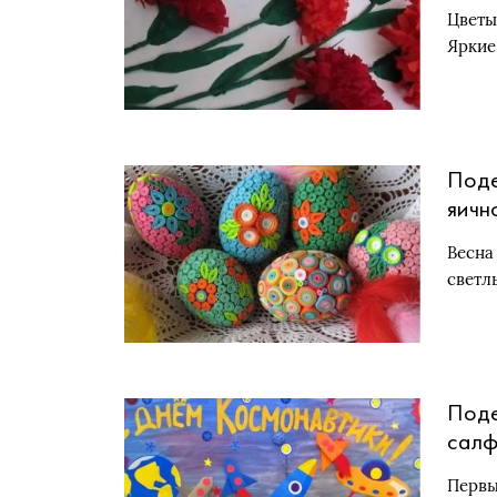
Цветы
Яркие
Поде
яичн
Весна
светл
Поде
салф
(для
Первы