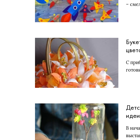
– см
Буке
цвет
С при
готов
Детс
идеи
В нач
выста