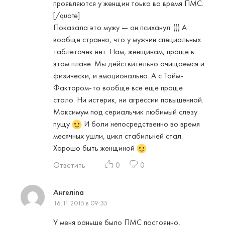
проявляются у женщин тоько во время ПМС.
[/quote]
Показала это мужу — он психанул :))) А
вообще странно, что у мужчин специальных
таблеточек нет. Нам, женщинам, проще в
этом плане. Мы действительно очищаемся и
физически, и эмоционально. А с Тайм-
Фактором-то вообще все еще проще
стало. Ни истерик, ни агрессии повышенной.
Максимум под сериальчик любимый слезу
пущу
И боли непосредственно во время
месячных ушли, цикл стабильней стал.
Хорошо быть женщиной
Ответить
0
0
Ангелina
16.11.2015 в 09:35
У меня раньше было ПМС постоянно,