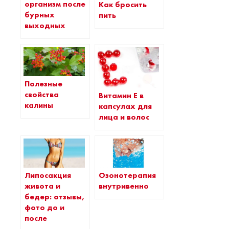
организм после
Как бросить
бурных
пить
выходных
Полезные
свойства
Витамин Е в
калины
капсулах для
лица и волос
Липосакция
Озонотерапия
живота и
внутривенно
бедер: отзывы,
фото до и
после