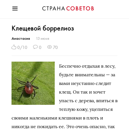
Красота
Клещевой боррелиоз
Мода
Звезды
Анастасия
13 июня
Гороскопы
0/10
0
70
Здоровье
Психология
Беспечно отдыхая в лесу,
Хобби
будьте внимательны — за
Разное
вами неустанно следит
Праздники
клещ. Он так и хочет
упасть с дерева, впиться в
теплую кожу, уцепиться
своими маленькими клешнями в плоть и
никогда не покидать ее. Это очень опасно, так