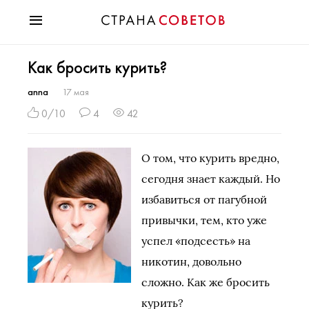
Красота
Как бросить курить?
Мода
Звезды
anna
17 мая
Гороскопы
0/10
4
42
Здоровье
Психология
О том, что курить вредно,
Хобби
сегодня знает каждый. Но
Разное
избавиться от пагубной
Праздники
привычки, тем, кто уже
успел «подсесть» на
никотин, довольно
сложно. Как же бросить
курить?