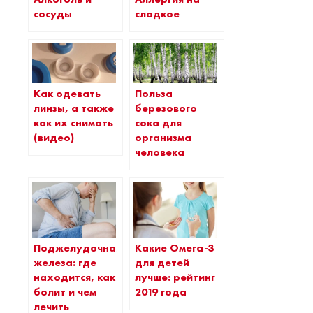
сосуды
сладкое
Как одевать
Польза
линзы, а также
березового
как их снимать
сока для
(видео)
организма
человека
Поджелудочная
Какие Омега-3
железа: где
для детей
находится, как
лучше: рейтинг
болит и чем
2019 года
лечить