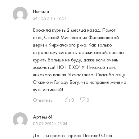
Натали
24.10.2011 в 19:01
Бросила курить 2 месяца назад. Помог
отец Стахий Минченко из Филипповской
церкви Киржачского р-на. Как только
отдала ему сигареты с зажигалкой, поняла
курить больше не буду, даже если очень
захочется! НО НЕ ХОЧУ! Никакой тяги,
никакого кашля. Я счастлива! Спасибо отцу
Стахию и Гоподу Богу, что направил меня на
путь истинный!
Ответить
0
0
Артем 61
05.09.2012 в 13:34
Да… ты просто тормоз Натали! Отец