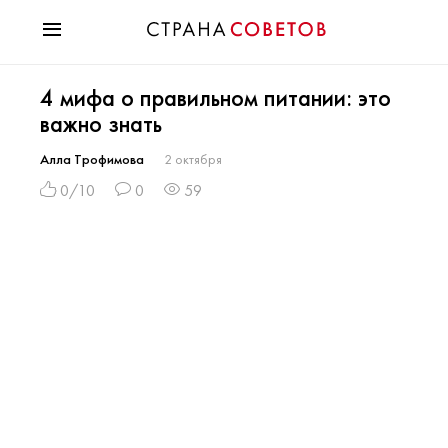
Красота
4 мифа о правильном питании: это
Мода
важно знать
Звезды
Гороскопы
Алла Трофимова
2 октября
Здоровье
0/10
0
59
Психология
Хобби
Разное
Праздники