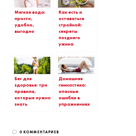
Мягкая вода:
Как есть и
просто,
оставаться
удобно,
стройной:
выгодно
секреты
позднего
ужина
Бег для
Домашняя
здоровья: три
гимнастика:
правила,
опасные
которые нужно
ошибки в
знать
упражнениях
0 КОММЕНТАРИЕВ