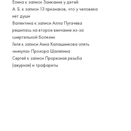
Елена
к записи
Заикание у детей
А. Б.
к записи
13 признаков, что у человека
нет души
Валентина
к записи
Алла Пугачёва
решилась на второе венчание из-за
смертельной болезни
Геля
к записи
Анна Калашникова опять
«кинула» Прохора Шаляпина
Сергей
к записи
Прорезная резьба
(ажурная) и трафареты