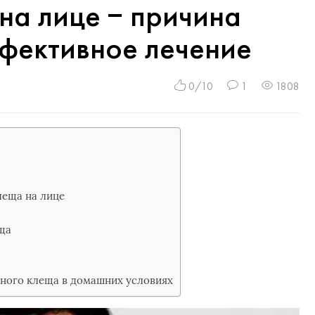
на лице − причина
ффективное лечение
0/10
1
1808
еща на лице
ща
жного клеща в домашних условиях