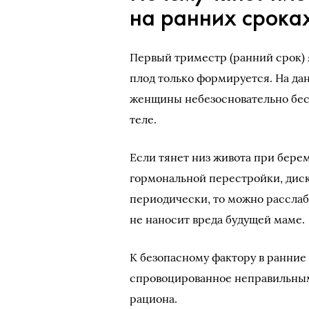
на ранних срока
Первый триместр (ранний срок) я
плод только формируется. На дан
женщины небезосновательно бес
теле.
Если тянет низ живота при бере
гормональной перестройки, дис
периодически, то можно расслаби
не наносит вреда будущей маме.
К безопасному фактору в ранние
спровоцированное неправильным
рациона.