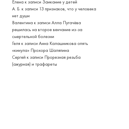
Елена
к записи
Заикание у детей
А. Б.
к записи
13 признаков, что у человека
нет души
Валентина
к записи
Алла Пугачёва
решилась на второе венчание из-за
смертельной болезни
Геля
к записи
Анна Калашникова опять
«кинула» Прохора Шаляпина
Сергей
к записи
Прорезная резьба
(ажурная) и трафареты