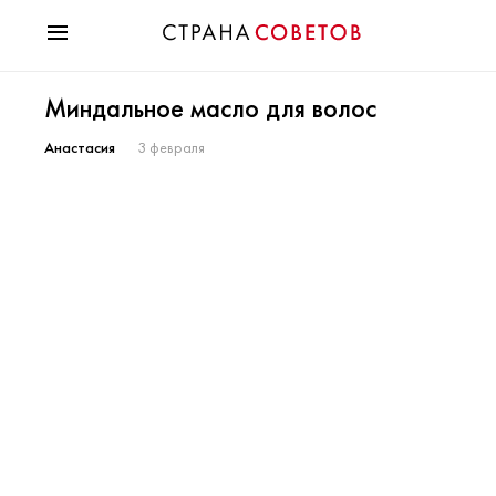
Красота
Миндальное масло для волос
Мода
Звезды
Анастасия
3 февраля
Гороскопы
Здоровье
Психология
Хобби
Разное
Праздники