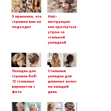
3 признака, что
Hair-
стрижка вам не
инструкция:
подходит
как проснуться
утром со
стильной
укладкой
Укладки для
Стильные
стрижки боб:
укладки для
12 стильных
длинных волос
вариантов с
на каждый
фото
день