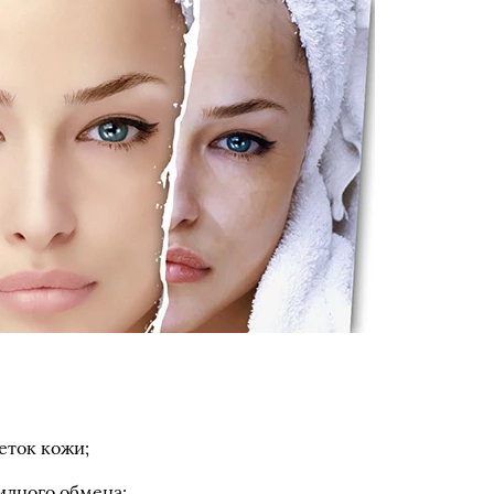
еток кожи;
идного обмена;