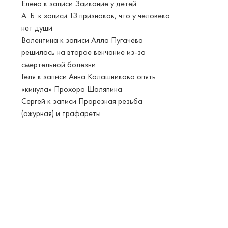
Елена
к записи
Заикание у детей
А. Б.
к записи
13 признаков, что у человека
нет души
Валентина
к записи
Алла Пугачёва
решилась на второе венчание из-за
смертельной болезни
Геля
к записи
Анна Калашникова опять
«кинула» Прохора Шаляпина
Сергей
к записи
Прорезная резьба
(ажурная) и трафареты