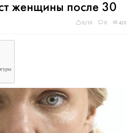
ст женщины после 30
0/10
0
420
игуры