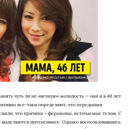
анять чуть ли не «вечную» молодость — они и в 40 лет
уитивно все-таки определяют, что передними
снили, что причина – феромоны, источаемые телом. С
и выделяются интенсивнее. Однако воспользовавшись