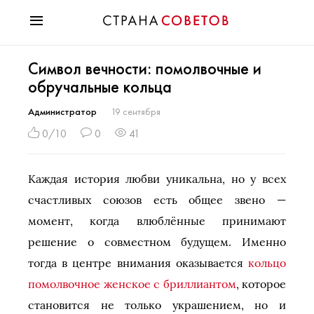
Красота
Символ вечности: помолвочные и
Мода
обручальные кольца
Звезды
Гороскопы
Администратор
19 сентября
Здоровье
0/10
0
41
Психология
Хобби
Каждая история любви уникальна, но у всех
Разное
счастливых союзов есть общее звено —
Праздники
момент, когда влюблённые принимают
решение о совместном будущем. Именно
тогда в центре внимания оказывается
кольцо
помолвочное женское с бриллиантом
, которое
становится не только украшением, но и