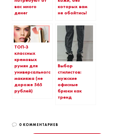
потребуют от
кожи, без
вас много
которых вам
денег
не обойтись!
ТОП-3
классных
кремовых
Выбор
румян для
стилистов:
универсального
мужские
макияжа (не
офисные
дороже 565
брюки как
рублей)
тренд
0 КОММЕНТАРИЕВ