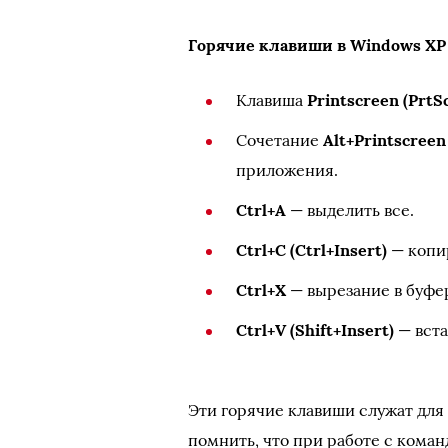
Горячие клавиши в Windows XP 
Клавиша
Printscreen (PrtS
Сочетание
Alt+Printscreen
приложения.
Ctrl+A
— выделить все.
Ctrl+C (Ctrl+Insert)
— копир
Ctrl+X
— вырезание в буфе
Ctrl+V (Shift+Insert)
— вста
Эти горячие клавиши служат для 
помнить, что при работе с коман