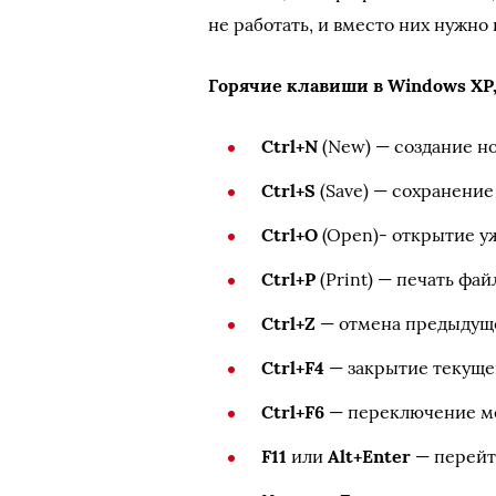
не работать, и вместо них нужно и
Горячие клавиши в Windows X
Ctrl+N
(New) — создание но
Ctrl+S
(Save) — сохранение
Ctrl+O
(Open)- открытие у
Ctrl+P
(Print) — печать фай
Ctrl+Z
— отмена предыдуще
Ctrl+F4
— закрытие текуще
Ctrl+F6
— переключение м
F11
или
Alt+Enter
— перейт