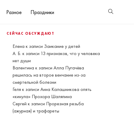
Разное
Праздники
СЕЙЧАС ОБСУЖДАЮТ
Елена
к записи
Заикание у детей
А. Б.
к записи
13 признаков, что у человека
нет души
Валентина
к записи
Алла Пугачёва
решилась на второе венчание из-за
смертельной болезни
Геля
к записи
Анна Калашникова опять
«кинула» Прохора Шаляпина
Сергей
к записи
Прорезная резьба
(ажурная) и трафареты