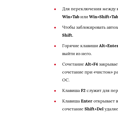
Для переключения между к
Win+Tab
или
Win+Shift+Tab
Чтобы заблокировать авто
Shift.
Горячие клавиши
Alt+Ente
выйти из него.
Сочетание
Alt+F4
закрывае
сочетание при «чистом» р
ОС.
Клавиша
F2
служит для пер
Клавиша
Enter
открывает 
сочетание
Shift+Del
удаляе