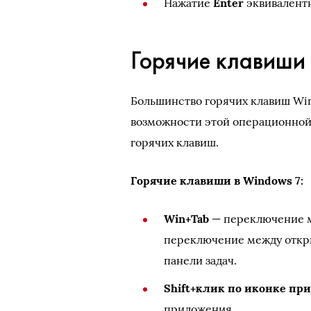
Нажатие
Enter
эквивалентн
Горячие клавиши
Большинство горячих клавиш Win
возможности этой операционной
горячих клавиш.
Горячие клавиши в Windows 7:
Win+Tab
— переключение м
переключение между откр
панели задач.
Shift+клик по иконке пр
приложения.