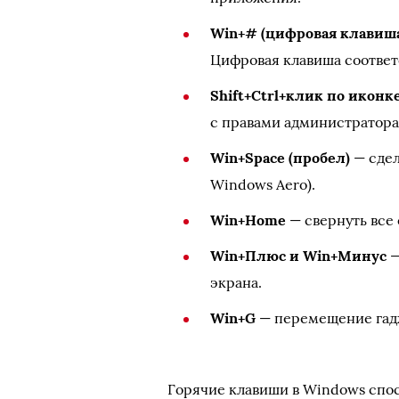
Win+# (цифровая клавиш
Цифровая клавиша соответ
Shift+Ctrl+клик по икон
с правами администратора
Win+Space (пробел)
— сдел
Windows Aero).
Win+Home
— свернуть все 
Win+Плюс и Win+Минус
—
экрана.
Win+G
— перемещение гадж
Горячие клавиши в Windows спос