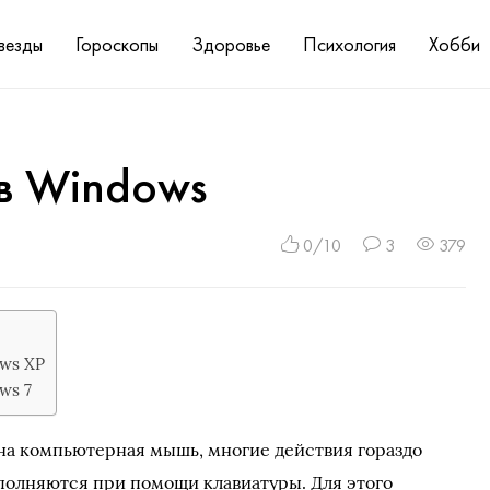
везды
Гороскопы
Здоровье
Психология
Хобби
 в Windows
0/10
3
379
ows XP
ws 7
на компьютерная мышь, многие действия гораздо
полняются при помощи клавиатуры. Для этого