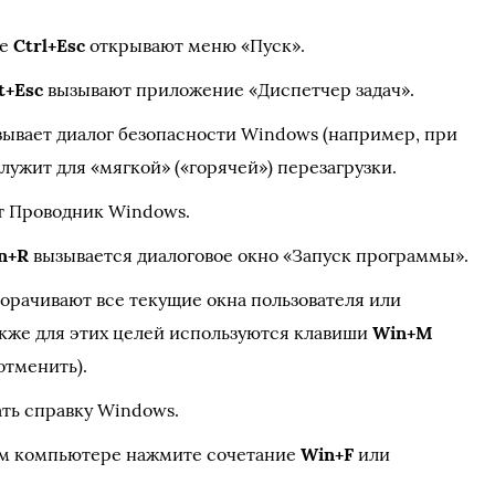
ие
Ctrl+Esc
открывают меню «Пуск».
t+Esc
вызывают приложение «Диспетчер задач».
ывает диалог безопасности Windows (например, при
лужит для «мягкой» («горячей») перезагрузки.
т Проводник Windows.
n+R
вызывается диалоговое окно «Запуск программы».
орачивают все текущие окна пользователя или
акже для этих целей используются клавиши
Win+M
отменить).
ать справку Windows.
ем компьютере нажмите сочетание
Win+F
или