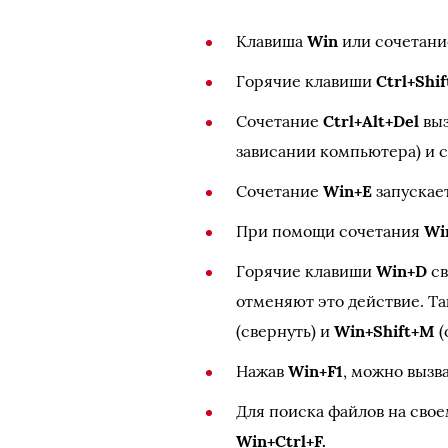
Клавиша
Win
или сочетан
Горячие клавиши
Ctrl+Shif
Сочетание
Ctrl+Alt+Del
выз
зависании компьютера) и с
Сочетание
Win+E
запускае
При помощи сочетания
Wi
Горячие клавиши
Win+D
св
отменяют это действие. Т
(свернуть) и
Win+Shift+M
(
Нажав
Win+F1
, можно вызв
Для поиска файлов на сво
Win+Ctrl+F.