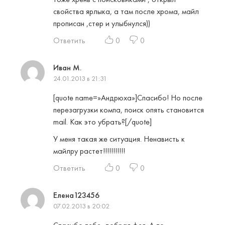
свойства ярлыка, а там после хрома, майл
прописан ,стер и улыбнулся))
Ответить
0
0
Иван М.
24.01.2013 в 21:31
[quote name=»Андрюха»]Спасибо! Но после
перезагрузки компа, поиск опять становится
mail. Как это убрать?[/quote]
У меня такая же ситуация. Ненависть к
майлру растет!!!!!!!!!!!
Ответить
0
0
Елена123456
07.02.2013 в 20:02