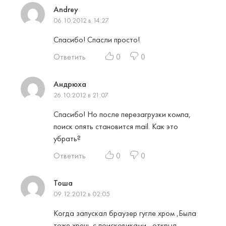
Andrey
06.10.2012 в 14:27
Спасибо! Спасли просто!
Ответить
0
0
Андрюха
26.10.2012 в 21:07
Спасибо! Но после перезагрузки компа,
поиск опять становится mail. Как это
убрать?
Ответить
0
0
Тоша
09.12.2012 в 02:05
Когда запускал браузер гугле хром ,Была
тоже хрень с поисковиками , открыл