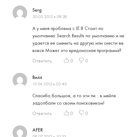
Serg
30.05.2012 в 08:28
А у меня проблема с IE 8 Стоит по
умолчанию Search Results по умолчанию и не
удается ее сменить на другую или снести ее
вовсе Может это вредоносная программа?
Ответить
0
0
Вилл
13.06.2012 в 02:40
Спасибо большое, а то эти пи… в мейле
задолбали со своим поисковиком!
Ответить
0
0
AFER
08.07.2012 в 10:33