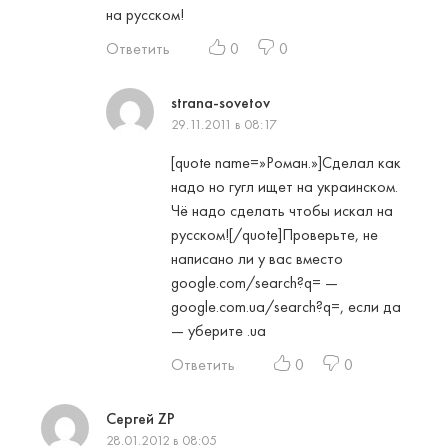
на русском!
Ответить
0
0
strana-sovetov
29.11.2011 в 08:17
[quote name=»Роман.»]Сделал как
надо но гугл ищет на украинском.
Чё надо сделать чтобы искал на
русском![/quote]Проверьте, не
написано ли у вас вместо
google.com/search?q= —
google.com.ua/search?q=, если да
— уберите .ua
Ответить
0
0
Сергей ZP
28.01.2012 в 08:05