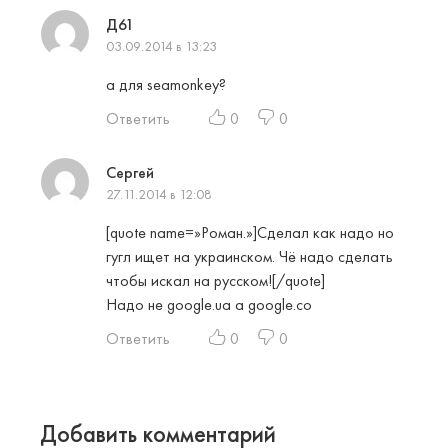
Д61
03.09.2014 в 13:23
а для seamonkey?
Ответить
0
0
Сергей
27.11.2014 в 12:08
[quote name=»Роман.»]Сделал как надо но
гугл ищет на украинском. Чё надо сделать
чтобы искал на русском![/quote]
Надо не google.ua a google.co
Ответить
0
0
Добавить комментарий