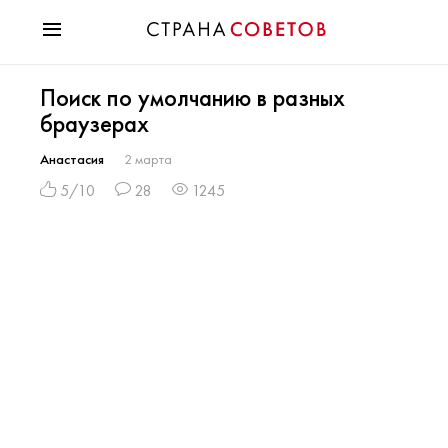
Красота
Поиск по умолчанию в разных
Мода
браузерах
Звезды
Гороскопы
Анастасия
2 марта
Здоровье
5/10
28
1245
Психология
Хобби
Разное
Праздники