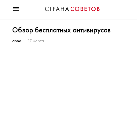
Красота
Обзор бесплатных антивирусов
Мода
Звезды
anna
17 марта
Гороскопы
Здоровье
Психология
Хобби
Разное
Праздники