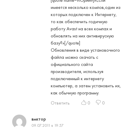
[quote name=»Юрий»]»Если
имеется несколько компов,один из
которых подключен к Интернету,
то как обеспечить годичную
работу Avast на всех компах и
обновлять на них антивирусную
базу?»[/quote]
Обновления в виде установочного
файла можно скачать с
официального сайта
производителя, используя
подключенный к интернету
компьютер, а затем установить их,
как обычную программу.
Ответить
0
0
вмктор
09.07.2011 в 19:57