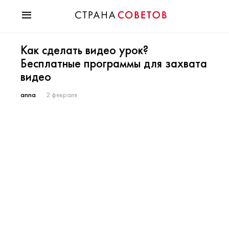
Красота
Как сделать видео урок?
Мода
Бесплатные программы для захвата
Звезды
видео
Гороскопы
Здоровье
anna
2 февраля
Психология
Хобби
Разное
Праздники