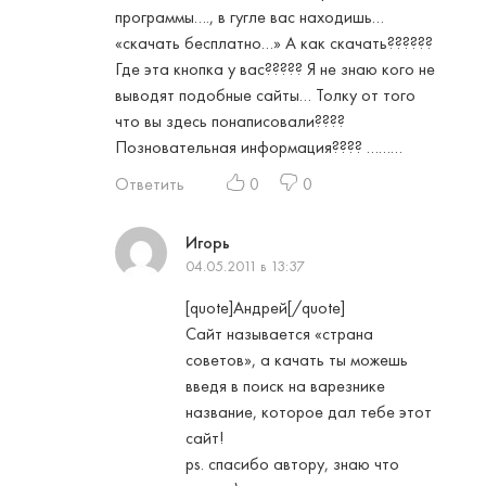
программы…., в гугле вас находишь…
«скачать бесплатно…» А как скачать??????
Где эта кнопка у вас????? Я не знаю кого не
выводят подобные сайты… Толку от того
что вы здесь понаписовали????
Позновательная информация???? ………
Ответить
0
0
Игорь
04.05.2011 в 13:37
[quote]Андрей[/quote]
Сайт называется «страна
советов», а качать ты можешь
введя в поиск на варезнике
название, которое дал тебе этот
сайт!
ps. спасибо автору, знаю что