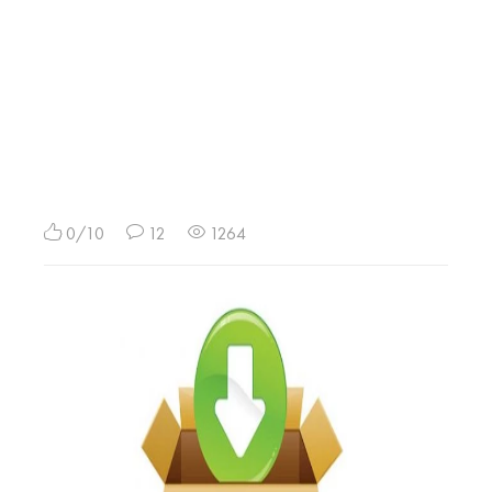
0/10
12
1264