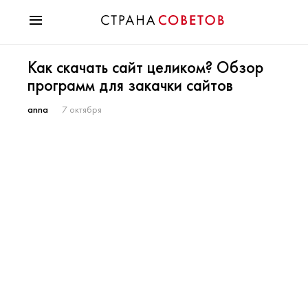
Красота
Как скачать сайт целиком? Обзор
Мода
программ для закачки сайтов
Звезды
Гороскопы
anna
7 октября
Здоровье
Психология
Хобби
Разное
Праздники