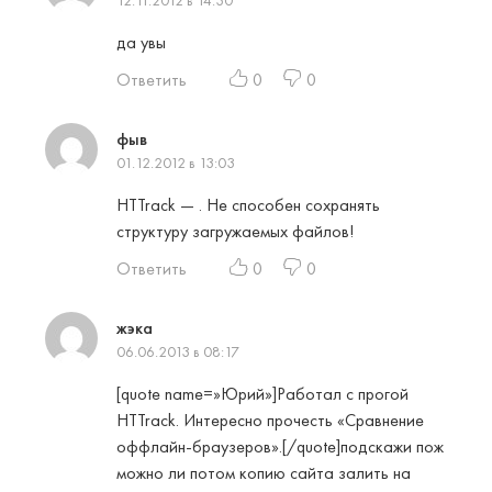
12.11.2012 в 14:30
да увы
Ответить
0
0
фыв
01.12.2012 в 13:03
HTTrack — . Не способен сохранять
структуру загружаемых файлов!
Ответить
0
0
жэка
06.06.2013 в 08:17
[quote name=»Юрий»]Работал с прогой
HTTrack. Интересно прочесть «Сравнение
оффлайн-браузеров».[/quote]подскажи пож
можно ли потом копию сайта залить на