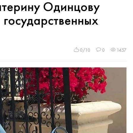
терину Одинцову
 государственных
0/10
0
1457