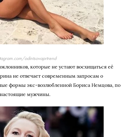
stagram.com/odintsovaprtrend
клонников, которые не устают восхищаться её
терина не отвечает современным запросам о
ные формы экс-возлюбленной Бориса Немцова, по
 настоящие мужчины.