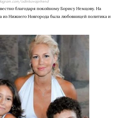
stagram.com/odintsovaprtrend
вестно благодаря покойному Борису Немцову. На
а из Нижнего Новгорода была любовницей политика и