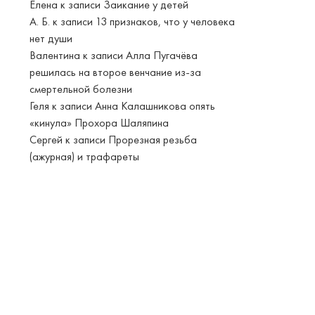
Елена
к записи
Заикание у детей
А. Б.
к записи
13 признаков, что у человека
нет души
Валентина
к записи
Алла Пугачёва
решилась на второе венчание из-за
смертельной болезни
Геля
к записи
Анна Калашникова опять
«кинула» Прохора Шаляпина
Сергей
к записи
Прорезная резьба
(ажурная) и трафареты