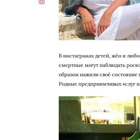
В инстаграмах детей, жён и люб
смертные могут наблюдать роско
образом нажили своё состояние г
Родные предприимчивых «слуг на