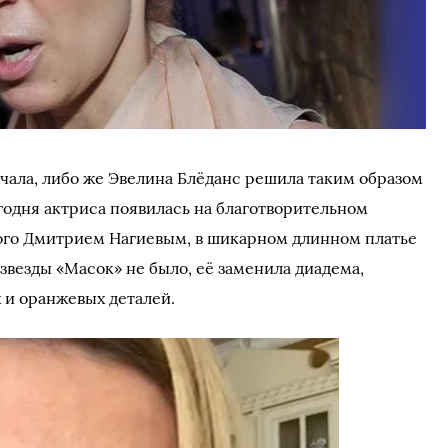
ачала, либо же Эвелина Блёданс решила таким образом
годня актриса появилась на благотворительном
ного Дмитрием Нагиевым, в шикарном длинном платье
 звезды «Масок» не было, её заменила диадема,
 и оранжевых деталей.