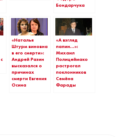
Бондарчука
«Наталья
«А взгляд
Штурм виновна
папин…»:
в его смерти»:
Михаил
 с
Андрей Разин
Полицеймако
высказался о
растрогал
причинах
поклонников
смерти Евгения
Семёна
Осина
Фарады