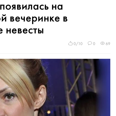
появилась на
й вечеринке в
е невесты
0/10
0
69