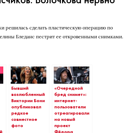
таки решилась сделать пластическую операцию по
велины Бледанс пестрит ее откровенными снимками.
Бывший
«Очередной
возлюбленный
бред снимет»:
Виктории Бони
интернет-
опубликовал
пользователи
редкое
отреагировали
совместное
на новый
фото
проект
й
Фёдора