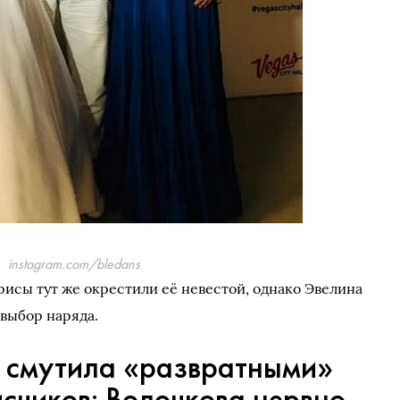
instagram.com/bledans
исы тут же окрестили её невестой, однако Эвелина
 выбор наряда.
 смутила «развратными»
счиков: Волочкова нервно