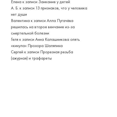
Елена
к записи
Заикание у детей
А. Б.
к записи
13 признаков, что у человека
нет души
Валентина
к записи
Алла Пугачёва
решилась на второе венчание из-за
смертельной болезни
Геля
к записи
Анна Калашникова опять
«кинула» Прохора Шаляпина
Сергей
к записи
Прорезная резьба
(ажурная) и трафареты