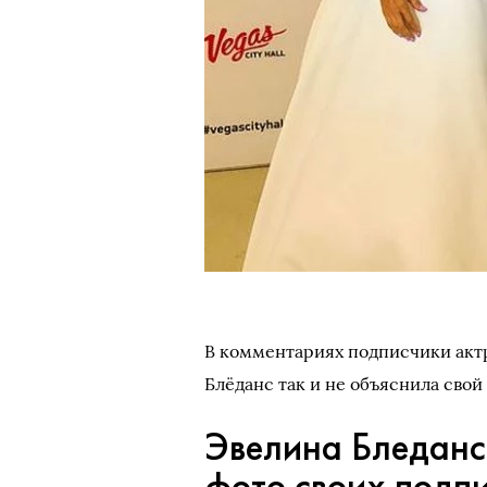
В комментариях подписчики актр
Блёданс так и не объяснила свой
Эвелина Бледанс
фото своих подпи