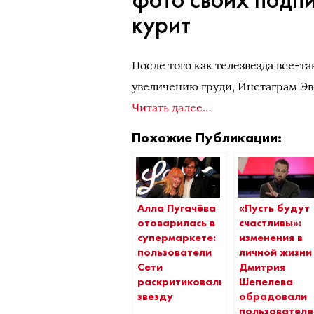
курит
После того как телезвезда все-
увеличению груди, Инстаграм Э
Читать далее…
Похожие Публикации:
Алла Пугачёва
«Пусть будут
отоварилась в
счастливы»:
супермаркете:
изменения в
пользователи
личной жизни
Сети
Дмитрия
раскритиковали
Шепелева
звезду
обрадовали
пользователе