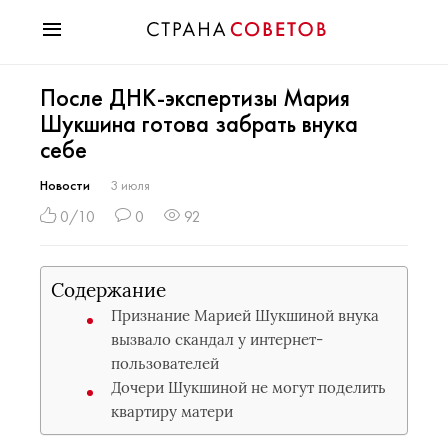
Красота
После ДНК-экспертизы Мария
Мода
Шукшина готова забрать внука
Звезды
себе
Гороскопы
Здоровье
Новости
3 июля
Психология
0/10
0
92
Хобби
Разное
Содержание
Праздники
Признание Марией Шукшиной внука
вызвало скандал у интернет-
пользователей
Дочери Шукшиной не могут поделить
квартиру матери