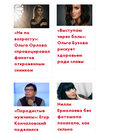
«Выступаю
«Не по
через боль»:
возрасту»:
Ольга Бузова
Ольга Орлова
рискует
спровоцировала
здоровьем
фанатов
ради славы
откровенным
снимком
Нелли
Ермолаева без
«Породистые
фотошопа
мужчины»: Егор
показала, как
Кончаловский
сильно
поделился