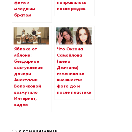
поправилась
фото с
после родов
младшим
братом
Яблоко от
Что Оксана
яблони:
Самойлова
бездарное
(жена
выступление
Джигана)
дочери
изменила во
Анастасии
внешности:
Волочковой
фото до и
возмутило
после пластики
Интернет,
видео
0 КОММЕНТАРИЕВ