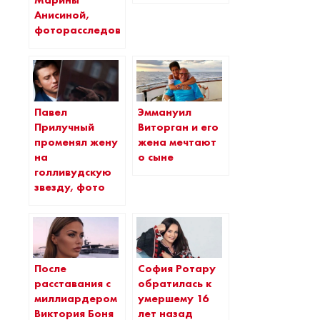
Марины
Анисиной,
фоторасследование
Павел
Эммануил
Прилучный
Виторган и его
променял жену
жена мечтают
на
о сыне
голливудскую
звезду, фото
После
София Ротару
расставания с
обратилась к
миллиардером
умершему 16
Виктория Боня
лет назад