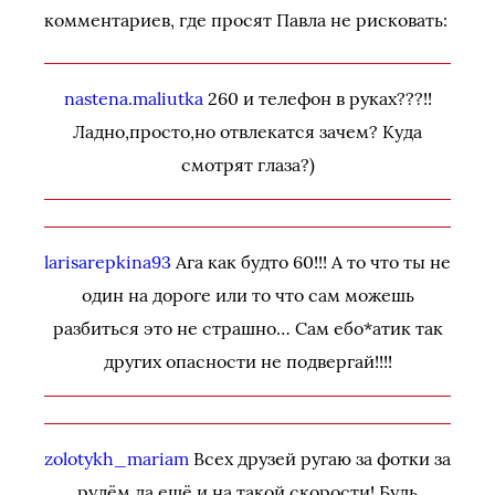
комментариев, где просят Павла не рисковать:
nastena.maliutka
260 и телефон в руках???!!
Ладно,просто,но отвлекатся зачем? Куда
смотрят глаза?)
larisarepkina93
Ага как будто 60!!! А то что ты не
один на дороге или то что сам можешь
разбиться это не страшно… Сам ебо*атик так
других опасности не подвергай!!!!
zolotykh_mariam
Всех друзей ругаю за фотки за
рулём да ещё и на такой скорости! Будь