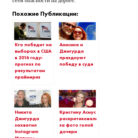
себя опасности на дороге.
Похожие Публикации:
Кто победит на
Анисина и
выборах в США
Джигурда
в 2016 году:
празднуют
прогноз по
победу в суде
результатам
праймериз
Никита
Кристину Асмус
Джигурда
раскритиковали
захватил
за фото голой
Instagram
дочери