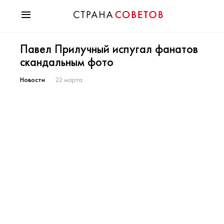
Красота
Павел Прилучный испугал фанатов
Мода
скандальным фото
Звезды
Гороскопы
Новости
22 марта
Здоровье
Психология
Хобби
Разное
Праздники