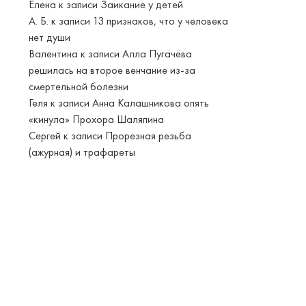
Елена
к записи
Заикание у детей
А. Б.
к записи
13 признаков, что у человека
нет души
Валентина
к записи
Алла Пугачёва
решилась на второе венчание из-за
смертельной болезни
Геля
к записи
Анна Калашникова опять
«кинула» Прохора Шаляпина
Сергей
к записи
Прорезная резьба
(ажурная) и трафареты