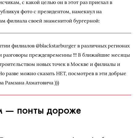
счикам, с какой целью он в этот раз приехал в
публикуя фото с президентом, намекнул на
ам филиала своей знаменитой бургерной:
ытии филиалов @blackstarburger в различных регионах
ти разговоры преждевременны !!! В ближайшие месяцы
троительством новых точек в Москве и филиалы и
о разве можно сказать НЕТ, посмотрев в эти добрые
за Рамзана Ахматовича )))
м — понты дороже