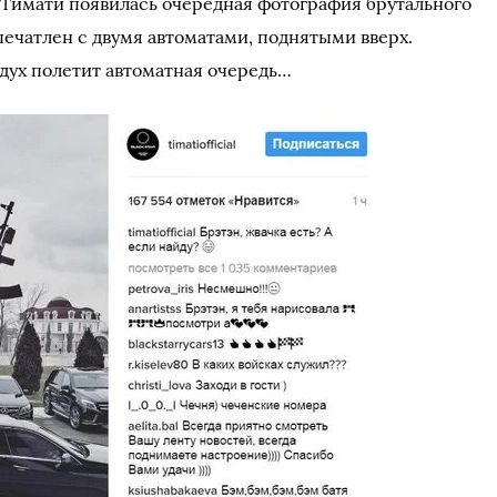
м Тимати появилась очередная фотография брутального
печатлен с двумя автоматами, поднятыми вверх.
оздух полетит автоматная очередь…