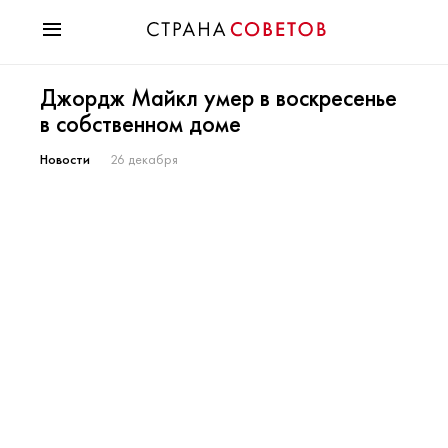
Красота
Джордж Майкл умер в воскресенье
Мода
в собственном доме
Звезды
Гороскопы
Новости
26 декабря
Здоровье
Психология
Хобби
Разное
Праздники