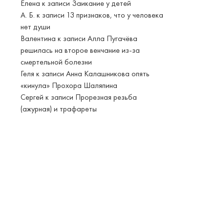
Елена
к записи
Заикание у детей
А. Б.
к записи
13 признаков, что у человека
нет души
Валентина
к записи
Алла Пугачёва
решилась на второе венчание из-за
смертельной болезни
Геля
к записи
Анна Калашникова опять
«кинула» Прохора Шаляпина
Сергей
к записи
Прорезная резьба
(ажурная) и трафареты