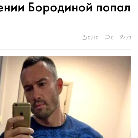
ении Бородиной попал
0/10
0
73