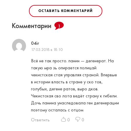
ОСТАВИТЬ КОММЕНТАРИЙ
Комментарии
1
04ir
17.03.2018 в 18:10
Всё не так просто. панин — дегенерат. На
такую мра зь опирается полицай
чекистская стая управляя страной. Впервые
в истории власть в стране у ско тов,
голубых, дегене ратов, выро дков.
Чекистская сво лота ведёт страну к гибели.
Дочь панина унаследовала ген дегенерации
поэтому осталась с отцом
Ответить
0
0