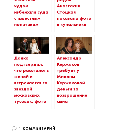
чудом
Анастасия
избежали суда
Стоцкая
с известным
показала фото
политиком
в купальнике
Данко
Александр
подтвердил,
Кержаков
что расстался с
требует у
женой и
Миланы
встречается со
Кержаковой
звездой
деньги за
московских
возвращение
тусовок, фото
сына
1 КОММЕНТАРИЙ