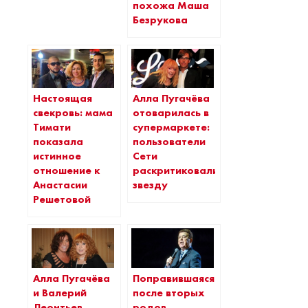
похожа Маша
Безрукова
Настоящая
Алла Пугачёва
свекровь: мама
отоварилась в
Тимати
супермаркете:
показала
пользователи
истинное
Сети
отношение к
раскритиковали
Анастасии
звезду
Решетовой
Алла Пугачёва
Поправившаяся
и Валерий
после вторых
Леонтьев
родов