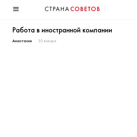
Красота
Работа в иностранной компании
Мода
Звезды
Анастасия
30 января
Гороскопы
Здоровье
Психология
Хобби
Разное
Праздники