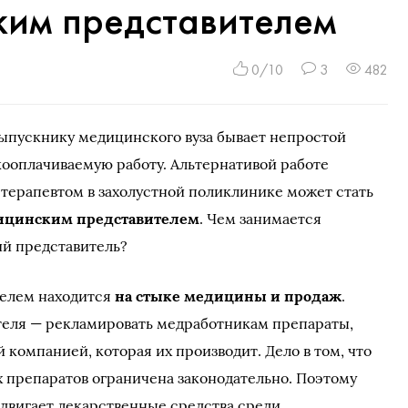
ким представителем
0/10
3
482
ыпускнику медицинского вуза бывает непростой
ооплачиваемую работу. Альтернативой работе
терапевтом в захолустной поликлинике может стать
дицинским представителем
. Чем занимается
й представитель?
телем находится
на стыке медицины и продаж
.
теля — рекламировать медработникам препараты,
компанией, которая их производит. Дело в том, что
 препаратов ограничена законодательно. Поэтому
двигает лекарственные средства среди