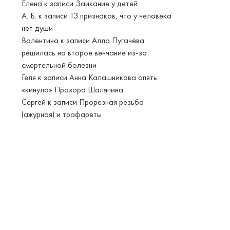
Елена
к записи
Заикание у детей
А. Б.
к записи
13 признаков, что у человека
нет души
Валентина
к записи
Алла Пугачёва
решилась на второе венчание из-за
смертельной болезни
Геля
к записи
Анна Калашникова опять
«кинула» Прохора Шаляпина
Сергей
к записи
Прорезная резьба
(ажурная) и трафареты