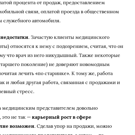
латой процента от продаж, предоставлением
мобильной связи, оплатой проезда в общественном
м служебного автомобиля.
и
недостатки
. Зачастую клиенты медицинского
ты) относятся к нему с подозрением, считая, что он
ому что врач из него никудышный. Также некоторые
 старшего поколение) не доверяют новомодным
читая лечить «по старинке». К тому же, работа
к и любая другая работа, связанная с продажами и
невный стресс.
та медицинским представителем довольно
 это не так —
карьерный рост в сфере
лне возможен
. Сделав упор на продажи, можно