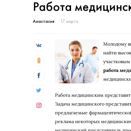
Работа медицинс
Анастасия
17 марта
Молодому в
найти высок
участковым 
работа ме
медицински
Работа медицинским представи
Задача медицинского представи
предлагаемые фармацевтической 
реклама некоторых медицинских
медицинский представитель про