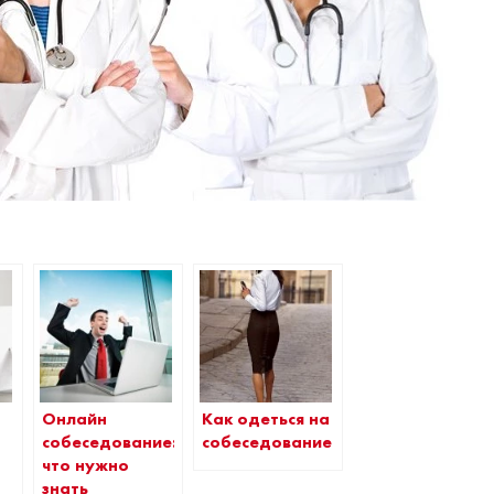
Онлайн
Как одеться на
собеседование:
собеседование
что нужно
знать