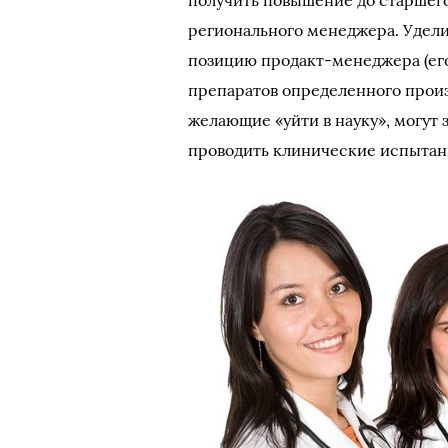
получить повышение до старшего
регионального менеджера. Удели
позицию продакт-менеджера (его
препаратов определенного произ
желающие «уйти в науку», могут 
проводить клинические испытания