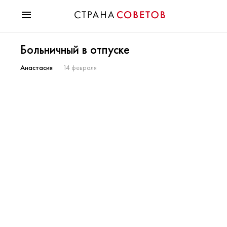
Красота
Больничный в отпуске
Мода
Звезды
Анастасия
14 февраля
Гороскопы
Здоровье
Психология
Хобби
Разное
Праздники