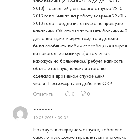
заболевания (с 02-01-2013 до до 15-01-
2013).Последний день моего отпуска 22-01-
2013 года.Вышла на работу вовремя 23-01-
2013 года.Продления отпуска не прошу,но
начальник ОК отказалась взять больничный
для оплаты,мотивируя тем,что я должна
была сообщить любым способом (не взирая
на новогодние каникулы)о том ,что я
нахожусь на больничном.Требует написать
объяснительную,почему я этого не
сделала,в противном случае меня
уволят.Правомерны ли действия ОК?
Ответить
0
0
*******
10.06.2013 в 09:02
Нахожусь в очередном отпуске, заболела
сама, отпуск должен продлиться на столько