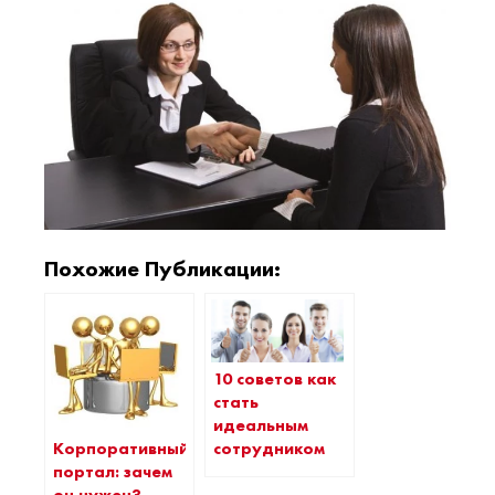
Похожие Публикации:
10 советов как
стать
идеальным
Корпоративный
сотрудником
портал: зачем
он нужен?