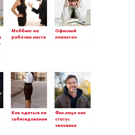
Моббинг на
Офисный
ы
рабочем месте
планктон
ь
Как одеться на
Физ.лицо как
собеседование
статус
человека