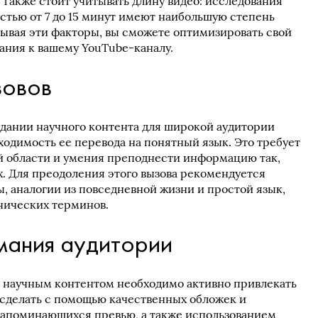
 Также стоит учитывать длину видео: исследования
остью от 7 до 15 минут имеют наибольшую степень
тывая эти факторы, вы сможете оптимизировать свой
ания к вашему YouTube-каналу.
зовов
здании научного контента для широкой аудитории
ходимость ее перевода на понятный язык. Это требует
оей области и умения преподнести информацию так,
х. Для преодоления этого вызова рекомендуется
, аналогии из повседневной жизни и простой язык,
нических терминов.
мания аудитории
с научным контентом необходимо активно привлекать
 сделать с помощью качественных обложек и
 запоминающихся превью, а также использованием