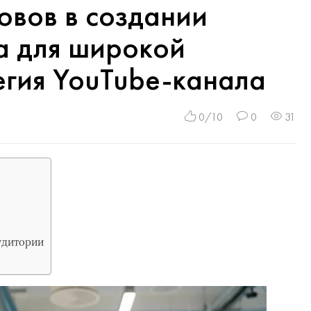
овов в создании
а для широкой
егия YouTube-канала
0/10
0
31
удитории