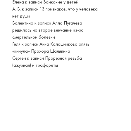
Елена
к записи
Заикание у детей
А. Б.
к записи
13 признаков, что у человека
нет души
Валентина
к записи
Алла Пугачёва
решилась на второе венчание из-за
смертельной болезни
Геля
к записи
Анна Калашникова опять
«кинула» Прохора Шаляпина
Сергей
к записи
Прорезная резьба
(ажурная) и трафареты