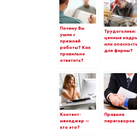
Почему Вы
Трудоголики:
ушли с
ценные кадр
прежней
или опасност
работы? Как
для фирмы?
правильно
ответить?
Контент-
Правила
менеджер —
переговоров
кто это?