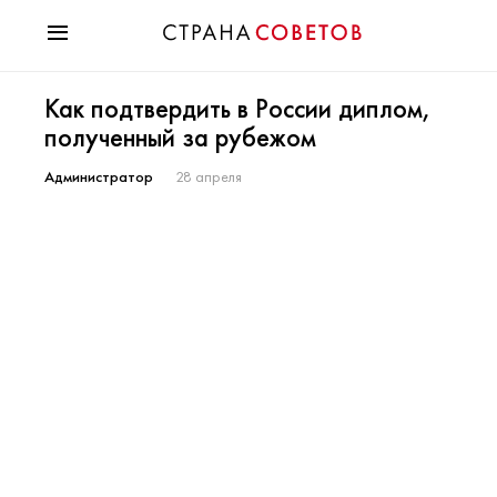
Красота
Как подтвердить в России диплом,
Мода
полученный за рубежом
Звезды
Гороскопы
Администратор
28 апреля
Здоровье
Психология
Хобби
Разное
Праздники