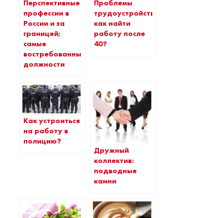
Перспективные
Проблемы
профессии в
трудоустройства:
России и за
как найти
границей;
работу после
самые
40?
востребованные
должности
Как устроиться
на работу в
полицию?
Дружный
коллектив:
подводные
камни