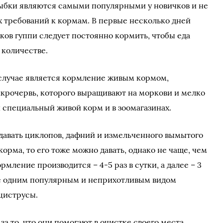
рыбки являются самыми популярными у новичков и не
 требований к кормам. В первые несколько дней
ьков гуппи следует постоянно кормить, чтобы еда
 количестве.
случае является кормление живым кормом,
крочервь, которого выращивают на моркови и мелко
 специальный живой корм и в зоомагазинах.
давать циклопов, дафний и измельченного вымытого
корма, то его тоже можно давать, однако не чаще, чем
рмление производится – 4-5 раз в сутки, а далее – 3
Еще одним популярным и неприхотливым видом
циструсы.
а то, что они помогают в очистке своего места