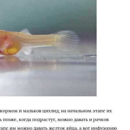
ормом и мальков цихлид, на начальном этапе их
 позже, когда подрастут, можно давать и рачков
тапе им можно давать желток яйца, а вот инфузорию