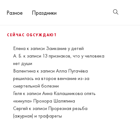
Разное
Праздники
СЕЙЧАС ОБСУЖДАЮТ
Елена
к записи
Заикание у детей
А. Б.
к записи
13 признаков, что у человека
нет души
Валентина
к записи
Алла Пугачёва
решилась на второе венчание из-за
смертельной болезни
Геля
к записи
Анна Калашникова опять
«кинула» Прохора Шаляпина
Сергей
к записи
Прорезная резьба
(ажурная) и трафареты