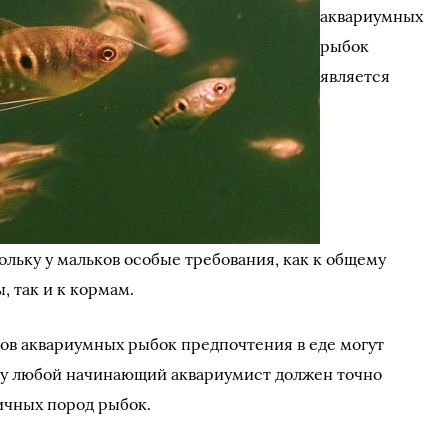
аквариумных
рыбок
является
ольку у мальков особые требования, как к общему
 так и к кормам.
ов аквариумных рыбок предпочтения в еде могут
му любой начинающий аквариумист должен точно
личных пород рыбок.