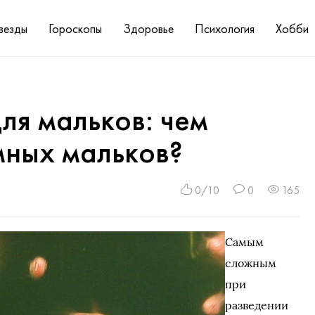
везды
Гороскопы
Здоровье
Психология
Хобби
ля мальков: чем
мных мальков?
0/10
0
165
Самым
сложным
при
разведении