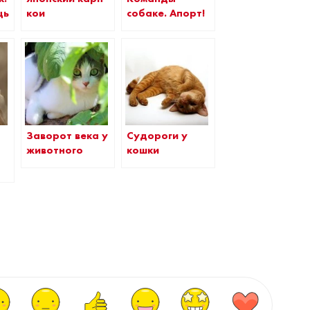
кои
щь
собаке. Апорт!
Заворот века у
Судороги у
животного
кошки