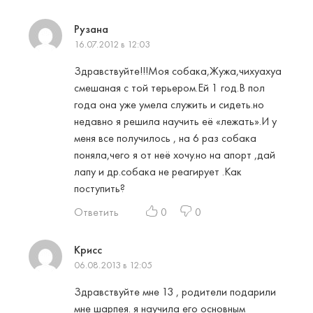
Рузана
16.07.2012 в 12:03
Здравствуйте!!!Моя собака,Жужа,чихуахуа
смешаная с той терьером.Ей 1 год.В пол
года она уже умела служить и сидеть.но
недавно я решила научить её «лежать».И у
меня все получилось , на 6 раз собака
поняла,чего я от неё хочу.но на апорт ,дай
лапу и др.собака не реагирует .Как
поступить?
Ответить
0
0
Криcc
06.08.2013 в 12:05
Здравствуйте мне 13 , родители подарили
мне шарпея. я научила его основным