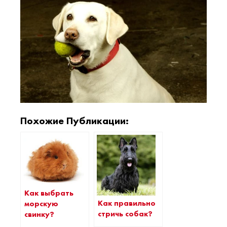
Похожие Публикации:
Как выбрать
Как правильно
морскую
стричь собак?
свинку?