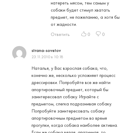
натереть мясом, тем самым у
собаки будет стимул хватать
предмет, не пожеланию, а хотя бы
от жадности.
Ответить
0
0
strana-sovetov
23.11.2010 в 10:18
Наталья, у Вас взрослая собака, что,
конечно же, несколько усложняет процесс
дрессировки. Попробуйте все же найти
апортировочный предмет, который бы
заинтересовал собаку. Играйте с
предметом, слегка подразнивая собаку.
Попробуйте заинтересовать собаку
апортировочным предметом во время
прогулки, когда собака наиболее активна.
Если же собака вялая, апатичная, то