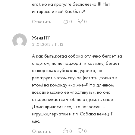
его), но на прогулге бесполезно!!!! Нет
интереса и все! Как быть?
Ответить
0
0
Женя1111
31.01.2012 в 11:13
А как быть,когда собака отлично бегает за
апортом, но не подходит к хозяину, бегает
с апортом в зубах как дурочка, не
реагирует в этом случае (кстати ,только в
этом) на команду «ко мне»? На длинном
поводке можно ее «подтянуть», но она
отворачивается чтоб не отдавать апорт.
Дома приносит все, что попросишь-
игрушки,перчатки и т.п. Собака немец 11
мес.
Ответить
0
0