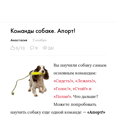
Команды собаке. Апорт!
Анастасия
2 ноября
0/10
9
261
Вы научили собаку самым
основным командам:
«Сидеть!»
,
«Лежать!»
,
«Голос!»
,
«Стой!» и
«Ползи!»
. Что дальше?
Можете попробовать
научить собаку еще одной команде —
«Апорт!»