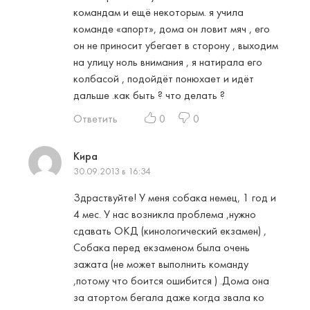
командам и ещё некоторым. я учила
команде «апорт», дома он ловит мяч , его
он не приносит убегает в сторону , выходим
на улицу ноль внимания , я натирала его
колбасой , подойдёт понюхает и идёт
дальше .как быть ? что делать ?
Ответить
0
0
Кира
30.09.2013 в 16:34
Здраствуйте! У меня собака немец, 1 год и
4 мес. У нас возникла проблема ,нужно
сдавать ОКД (кинологический екзамен) ,
Собака перед екзаменом была очень
зажата (не может выполнить команду
,потому что боится ошибится ) .Дома она
за атортом бегала даже когда звала ко