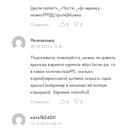
[quote name=»_-Настя-_»]а чернику
можно???)))[/quote]Можно
Ответить
0
0
Незнакомка
28.08.2012 в 13:14
Подскажите, пожалуйста, можно ли давать
крыскам вареное куриное яйцо (если да, то
в каких количествах??); сколько
корма(зерносмеси) должна съедать одна
крыска (например я насыпаю ей полную
кормушку). Заранее спасибо))
Ответить
0
0
катя7654321
12.12.2012 в 06:51