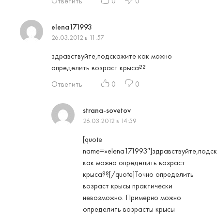
Ответить
0
0
elena171993
26.03.2012 в 11:57
здравствуйте,подскажите как можно
определить возраст крыса??
Ответить
0
0
strana-sovetov
26.03.2012 в 14:59
[quote
name=»elena171993″]здравствуйте,подс
как можно определить возраст
крыса??[/quote]Точно определить
возраст крысы практически
невозможно. Примерно можно
определить возрасты крысы