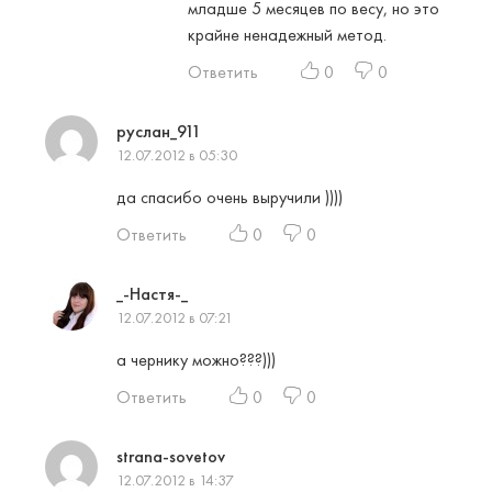
младше 5 месяцев по весу, но это
крайне ненадежный метод.
Ответить
0
0
руслан_911
12.07.2012 в 05:30
да спасибо очень выручили ))))
Ответить
0
0
_-Настя-_
12.07.2012 в 07:21
а чернику можно???)))
Ответить
0
0
strana-sovetov
12.07.2012 в 14:37