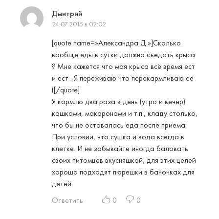
Дмитрий
24.07.2015 в 02:02
[quote name=»Александра Д.»]Сколько
вообще еды в сутки должна съедать крыса
? Мне кажется что моя крыса всё время ест
и ест . Я переживаю что перекармливаю её
([/quote]
Я кормлю два раза в день (утро и вечер)
кашками, макаронами и т.п., кладу столько,
что бы не оставалась еда после приема.
При условии, что сушка и вода всегда в
клетке. И не забывайте иногда баловать
своих питомцев вкусняшкой, для этих целей
хорошо подходят пюрешки в баночках для
детей.
Ответить
0
0