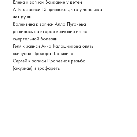
Елена
к записи
Заикание у детей
А. Б.
к записи
13 признаков, что у человека
нет души
Валентина
к записи
Алла Пугачёва
решилась на второе венчание из-за
смертельной болезни
Геля
к записи
Анна Калашникова опять
«кинула» Прохора Шаляпина
Сергей
к записи
Прорезная резьба
(ажурная) и трафареты