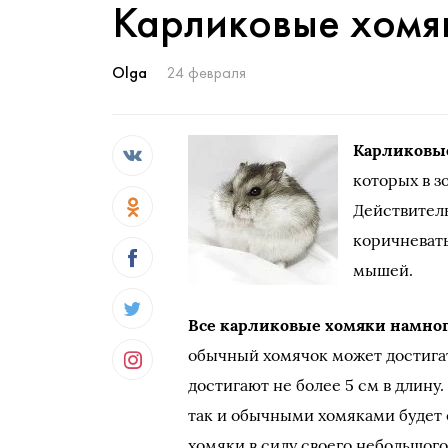
Карликовые хомя
Olga
24 февраля
Карликовы
которых в з
Действитель
коричневат
мышей.
Все карликовые хомяки намног
обычный хомячок может достигат
достигают не более 5 см в длину
так и обычными хомяками будет 
хомяки в силу своего небольшого