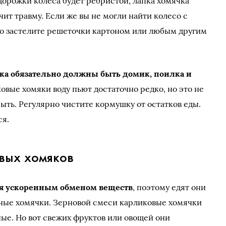
 дорожки колеса будет ребристой, лапка хомячка
чит травму. Если же вы не могли найти колесо с
то застелите решеточки картоном или любым другим
яка обязательно должны быть домик, поилка и
ковые хомяки воду пьют достаточно редко, но это не
быть. Регулярно чистите кормушку от остатков еды.
ся.
вых хомяков
я ускоренным обменом веществ
, поэтому едят они
чные хомячки. Зерновой смеси карликовые хомячки
ные. Но вот свежих фруктов или овощей они