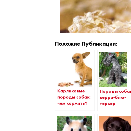
Похожие Публикации:
Карликовые
Породы собак
породы собак:
керри-блю-
чем кормить?
терьер