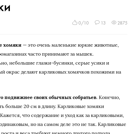
ки
0/10
13
2875
е хомяки
— это очень маленькие юркие животные,
оомагазинах часто принимают за мышек.
но, небольшие глазки-бусинки, серые усики и
ый окрас делают карликовых хомячков похожими на
о подвижнее своих обычных собратьев
. Конечно,
ь больше 20 см в длину. Карликовые хомяки
. Кажется, что содержание и уход как за карликовыми,
одинаковым, но на самом деле это не так. Карликовые
 роста и веса требуют немного другого подхода.