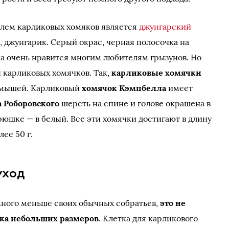
лем карликовых хомяков является
джунгарский
т, джунгарик. Серый окрас, черная полосочка на
а очень нравится многим любителям грызунов. Но
ы карликовых хомячков. Так,
карликовые хомячки
 мышей. Карликовый
хомячок Кэмпбелла
имеет
 Роборовского
шерсть на спине и голове окрашена в
рюшке — в белый. Все эти хомячки достигают в длину
лее 50 г.
уход
много меньше своих обычных собратьев,
это не
етка небольших размеров
. Клетка для карликового