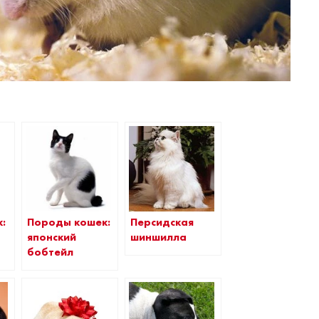
Породы кошек:
Персидская
:
японский
шиншилла
бобтейл