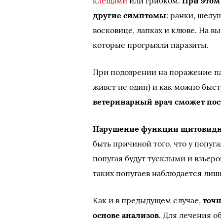
клещами
или грибком.
При этом
другие симптомы
: ранки, шелу
восковице, лапках и клюве. На в
которые прогрызли паразиты.
При подозрении на поражение па
живет не один) и как можно быс
ветеринарный врач сможет пос
Нарушение функции щитовидн
быть причиной того, что у попуг
попугая будут тусклыми и взъер
таких попугаев наблюдается лиш
Как и в предыдущем случае,
точн
основе анализов
. Для лечения 