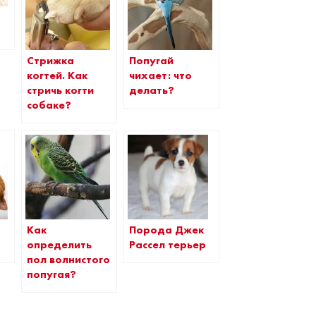
Стрижка
Попугай
когтей. Как
чихает: что
стричь когти
делать?
собаке?
Как
Порода Джек
определить
Рассел терьер
пол волнистого
попугая?