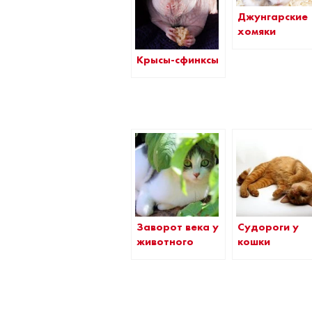
Джунгарские
хомяки
Крысы-сфинксы
Заворот века у
Судороги у
животного
кошки