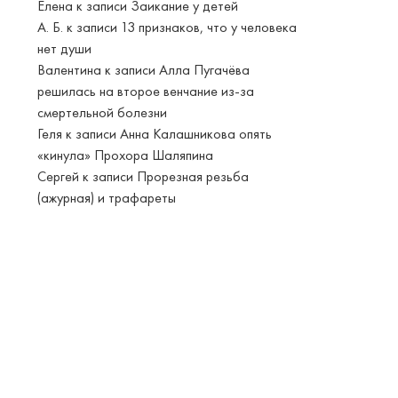
Елена
к записи
Заикание у детей
А. Б.
к записи
13 признаков, что у человека
нет души
Валентина
к записи
Алла Пугачёва
решилась на второе венчание из-за
смертельной болезни
Геля
к записи
Анна Калашникова опять
«кинула» Прохора Шаляпина
Сергей
к записи
Прорезная резьба
(ажурная) и трафареты