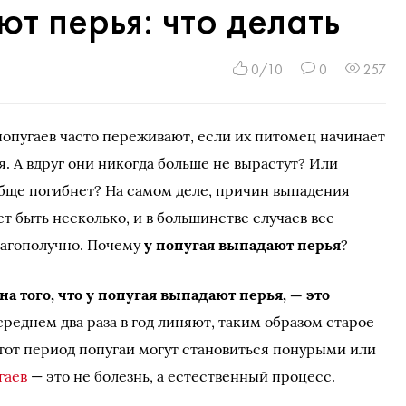
т перья: что делать
0/10
0
257
опугаев часто переживают, если их питомец начинает
я. А вдруг они никогда больше не вырастут? Или
бще погибнет? На самом деле, причин выпадения
т быть несколько, и в большинстве случаев все
лагополучно. Почему
у попугая выпадают перья
?
а того, что у попугая выпадают перья, — это
 среднем два раза в год линяют, таким образом старое
этот период попугаи могут становиться понурыми или
гаев
— это не болезнь, а естественный процесс.