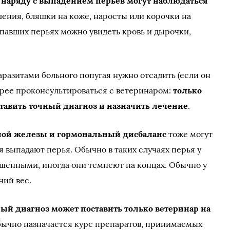
 наряду с выпадением перьев могут наблюдаться
шения, бляшки на коже, наросты или корочки на
ыпавших перьях можно увидеть кровь и дырочки,
разитами больного попугая нужно отсадить (если он
трее проконсультироваться с ветеринаром:
только
тавить точный диагноз и назначить лечение
.
ой железы и гормональный дисбаланс
тоже могут
ая выпадают перья. Обычно в таких случаях перья у
ошенными, иногда они темнеют на концах. Обычно у
ний вес.
ый диагноз может поставить только ветеринар на
обычно назначается курс препаратов, принимаемых