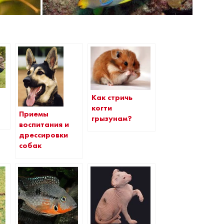
Как стричь
когти
Приемы
грызунам?
воспитания и
дрессировки
собак