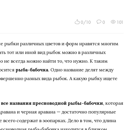
0/10
0
101
е рыбки различных цветов и форм нравятся многим
ть тот или иной вид рыбок можно в различных
но не всегда можно найти то, что нужно. К таким
осится
рыба-бабочка
. Одно название делят между
овершенно разных вида рыбок. А какую рыбку ищете
 все названия пресноводной рыбы-бабочки
, которая
Аравана и черная аравана — достаточно популярные
всего содержат в зоопарках. Дело в том, что длина
Пресноводная рыба-бабочка находится в близком