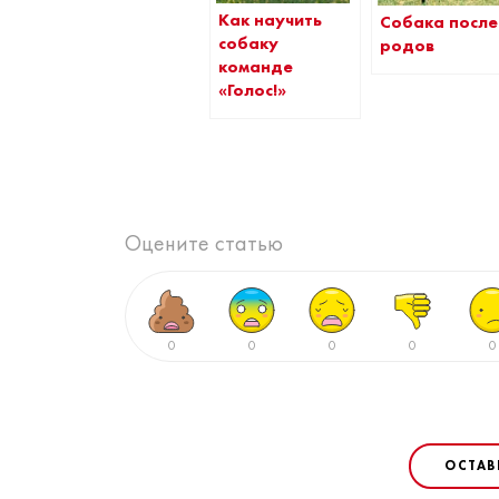
Как научить
Собака после
собаку
родов
команде
«Голос!»
Оцените статью
0
0
0
0
0
ОСТАВ