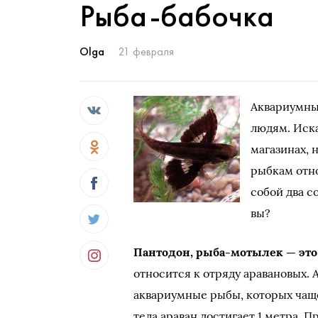
Рыба-бабочка
Olga
21 февраля
Аквариумны
людям. Иска
магазинах, 
рыбкам отн
собой два с
вы?
Пантодон, рыба-мотылек — это
относится к отряду аравановых. 
аквариумные рыбы, которых чаще 
тела араван достигает 1 метра. 