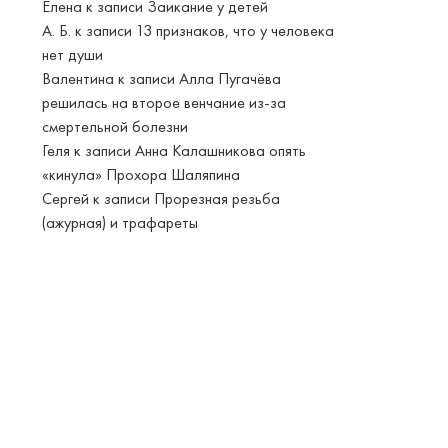
Елена
к записи
Заикание у детей
А. Б.
к записи
13 признаков, что у человека
нет души
Валентина
к записи
Алла Пугачёва
решилась на второе венчание из-за
смертельной болезни
Геля
к записи
Анна Калашникова опять
«кинула» Прохора Шаляпина
Сергей
к записи
Прорезная резьба
(ажурная) и трафареты