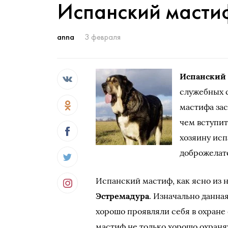
Испанский масти
anna
3 февраля
Испанский
служебных с
мастифа за
чем вступит
хозяину исп
доброжелат
Испанский мастиф, как ясно из 
Эстремадура
. Изначально данн
хорошо проявляли себя в охране
мастиф не только хорошо охранят