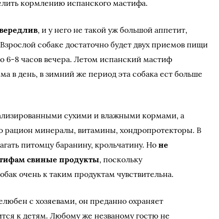
елить кормлению испанского мастифа.
ивередлив
, и у него не такой уж большой аппетит,
Взрослой собаке достаточно будет двух приемов пищи
оло 6-8 часов вечера. Летом испанский мастиф
рма в день, в зимний же период эта собака ест больше
ализированными сухими и влажными кормами, а
го рацион минералы, витамины, хондропротекторы. В
агать питомцу баранину, крольчатину. Но
не
стифам свиные продукты
, поскольку
обак очень к таким продуктам чувствительна.
любен с хозяевами, он преданно охраняет
тся к детям. Любому же незваному гостю не