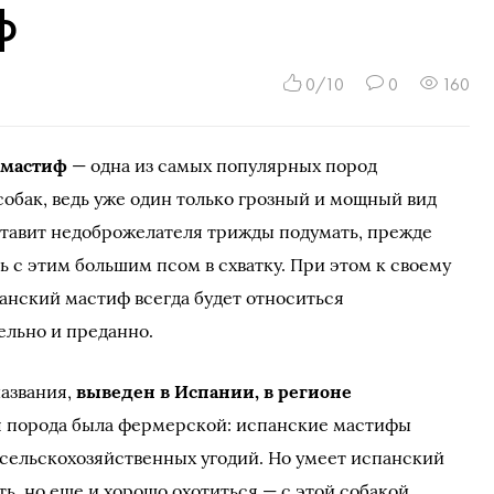
ф
0/10
0
160
 мастиф
— одна из самых популярных пород
обак, ведь уже один только грозный и мощный вид
ставит недоброжелателя трижды подумать, прежде
ь с этим большим псом в схватку. При этом к своему
анский мастиф всегда будет относиться
ельно и преданно.
названия,
выведен в Испании, в регионе
ая порода была фермерской: испанские мастифы
 сельскохозяйственных угодий. Но умеет испанский
ь, но еще и хорошо охотиться — с этой собакой