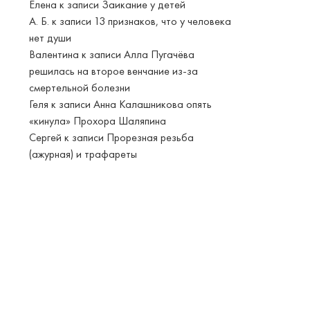
Елена
к записи
Заикание у детей
А. Б.
к записи
13 признаков, что у человека
нет души
Валентина
к записи
Алла Пугачёва
решилась на второе венчание из-за
смертельной болезни
Геля
к записи
Анна Калашникова опять
«кинула» Прохора Шаляпина
Сергей
к записи
Прорезная резьба
(ажурная) и трафареты