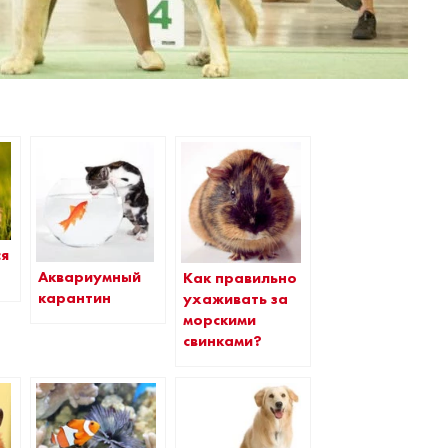
ся
Аквариумный
Как правильно
карантин
ухаживать за
морскими
свинками?