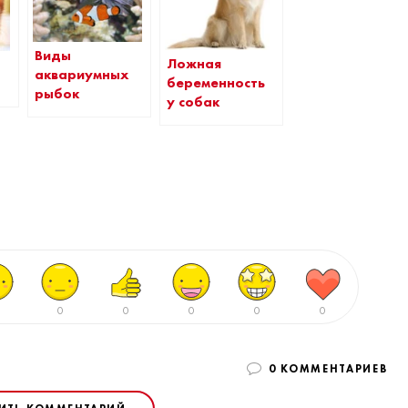
Виды
Ложная
аквариумных
беременность
рыбок
у собак
0
0
0
0
0
0 КОММЕНТАРИЕВ