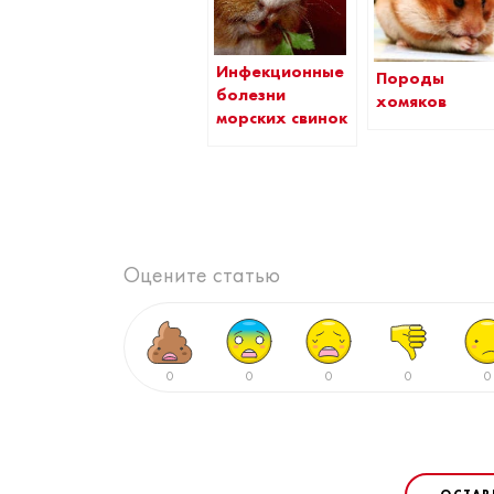
Инфекционные
Породы
болезни
хомяков
морских свинок
Оцените статью
0
0
0
0
0