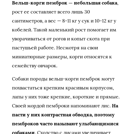
Вельш-корги пемброк — небольшая собака
,
рост ее составляет всего лишь 30
сантиметров, а вес — 8-11 кг у сук и 10-12 кг у
кобелей. Такой маленький рост помогает им
уворачиваться от рогов и копыт скота при
пастушьей работе. Несмотря на свои
миниатюрные размеры, корги относятся к
семейству овчарок.
Собаки породы вельш-корги пемброк могут
похвастаться крепким красивым корпусом,
лапы у них тоже крепкие, короткие и прямые.
Своей мордой пемброки напоминают лис.
На
пасти у них контрастная обводка, поэтому
пемброков часто называют улыбающимися
собаками
. Сходство с лисами увеличивает