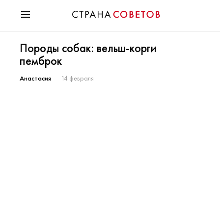
Красота
Породы собак: вельш-корги
Мода
пемброк
Звезды
Гороскопы
Анастасия
14 февраля
Здоровье
Психология
Хобби
Разное
Праздники