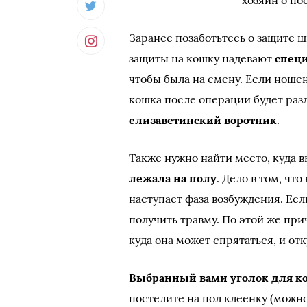
хозяин о по
Заранее позаботьтесь о защите 
защиты на кошку надевают
спец
чтобы была на смену. Если ношен
кошка после операции будет раз
елизаветинский воротник
.
Также нужно найти место, куда 
лежала на полу
. Дело в том, чт
наступает фаза возбуждения. Ес
получить травму. По этой же при
куда она может спрятаться, и отк
Выбранный вами уголок для к
постелите на пол клеенку (можн