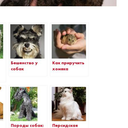
Бешенство у
Как приручить
собак
хомяка
Персидская
Породы собак: