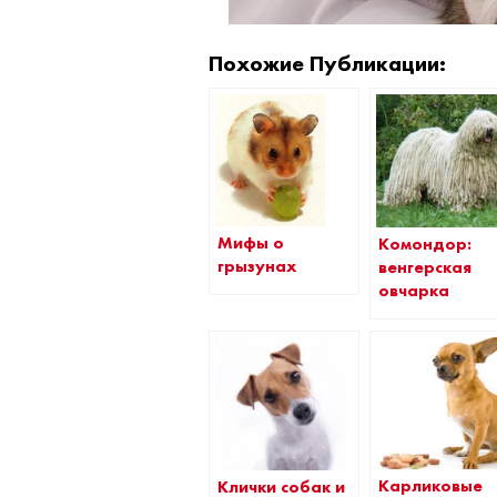
Похожие Публикации:
Мифы о
Комондор:
грызунах
венгерская
овчарка
Карликовые
Клички собак и