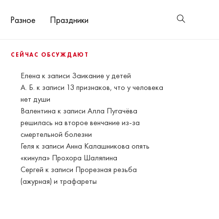
Разное
Праздники
СЕЙЧАС ОБСУЖДАЮТ
Елена
к записи
Заикание у детей
А. Б.
к записи
13 признаков, что у человека
нет души
Валентина
к записи
Алла Пугачёва
решилась на второе венчание из-за
смертельной болезни
Геля
к записи
Анна Калашникова опять
«кинула» Прохора Шаляпина
Сергей
к записи
Прорезная резьба
(ажурная) и трафареты