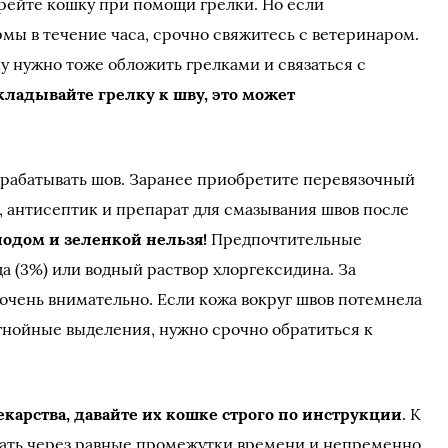
рейте кошку при помощи грелки. Но если
рмы в течение часа, срочно свяжитесь с ветеринаром.
у нужно тоже обложить грелками и связаться с
кладывайте грелку к шву, это может
рабатывать шов. Заранее приобретите перевязочный
, антисептик и препарат для смазывания швов после
йодом и зеленкой нельзя!
Предпочтительные
а (3%) или водный раствор хлоргексидина. За
очень внимательно. Если кожа вокруг швов потемнела
 гнойные выделения, нужно срочно обратиться к
екарства, давайте их кошке строго по инструкции
. К
вать через равные промежутки времени и непременно