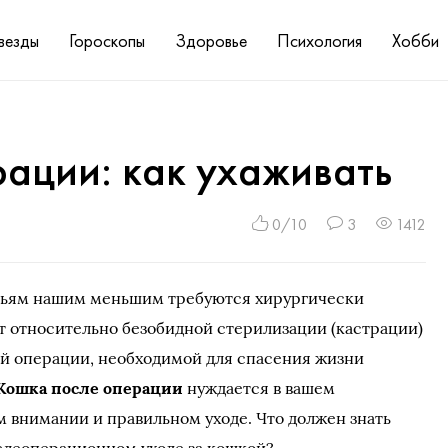
везды
Гороскопы
Здоровье
Психология
Хобби
ации: как ухаживать
0/10
3
1412
тьям нашим меньшим требуются хирургически
т относительно безобидной стерилизации (кастрации)
ой операции, необходимой для спасения жизни
Кошка после операции
нуждается в вашем
 внимании и правильном уходе. Что должен знать