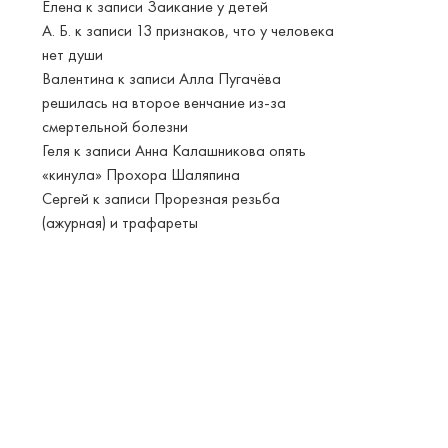
Елена
к записи
Заикание у детей
А. Б.
к записи
13 признаков, что у человека
нет души
Валентина
к записи
Алла Пугачёва
решилась на второе венчание из-за
смертельной болезни
Геля
к записи
Анна Калашникова опять
«кинула» Прохора Шаляпина
Сергей
к записи
Прорезная резьба
(ажурная) и трафареты