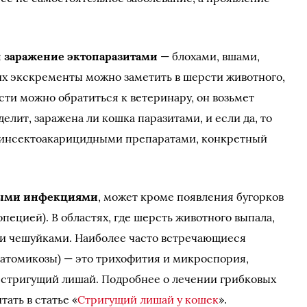
я
заражение эктопаразитами
— блохами, вшами,
их экскременты можно заметить в шерсти животного,
сти можно обратиться к ветеринару, он возьмет
елит, заражена ли кошка паразитами, и если да, то
 инсектоакарицидными препаратами, конкретный
выми инфекциями
, может кроме появления бугорков
ецией). В областях, где шерсть животного выпала,
и чешуйками. Наиболее часто встречающиеся
атомикозы) — это трихофития и микроспория,
 стригущий лишай. Подробнее о лечении грибковых
ать в статье «
Стригущий лишай у кошек
».