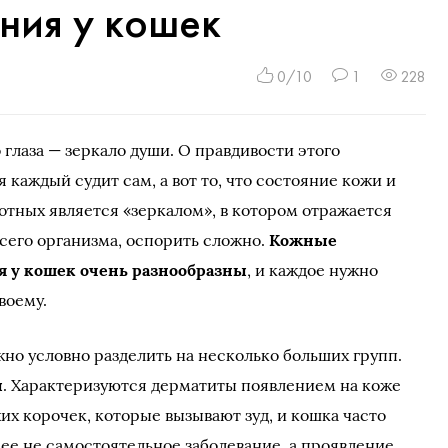
ния у кошек
0/10
1
228
о глаза — зеркало души. О правдивости этого
 каждый судит сам, а вот то, что состояние кожи и
тных является «зеркалом», в котором отражается
сего организма, оспорить сложно.
Кожные
я у кошек очень разнообразны
, и каждое нужно
воему.
но условно разделить на несколько больших групп.
ы
. Характеризуются дерматиты появлением на коже
их корочек, которые вызывают зуд, и кошка часто
рее не самостоятельное заболевание, а проявление