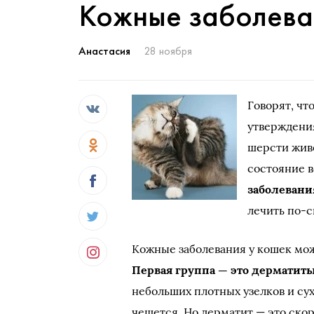
Кожные заболева
Анастасия
28 ноября
Говорят, чт
утверждения
шерсти живо
состояние в
заболевани
лечить по-с
Кожные заболевания у кошек мож
Первая группа — это дерматит
небольших плотных узелков и сух
чешется. Но дерматит — это ско