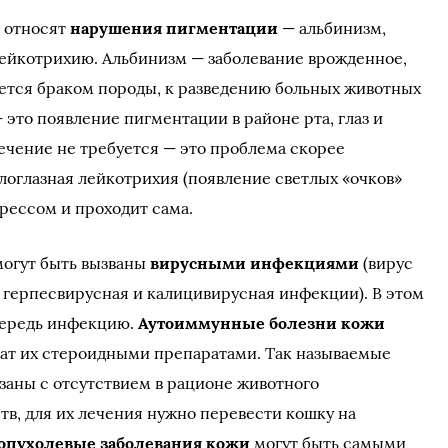
 относят
нарушения пигментации
— альбинизм,
лейкотрихию. Альбинизм — заболевание врожденное,
тается браком породы, к разведению больных животных
 это появление пигментации в районе рта, глаз и
лечение не требуется — это проблема скорее
логлазная лейкотрихия (появление светлых «очков»
трессом и проходит сама.
могут быть вызваны
вирусными инфекциями
(вирус
 герпесвирусная и калицивирусная инфекции). В этом
чередь инфекцию.
Аутоиммунные болезни кожи
чат их стероидными препаратами. Так называемые
заны с отсутствием в рационе животного
в, для их лечения нужно перевести кошку на
опухолевые заболевания кожи
могут быть самыми