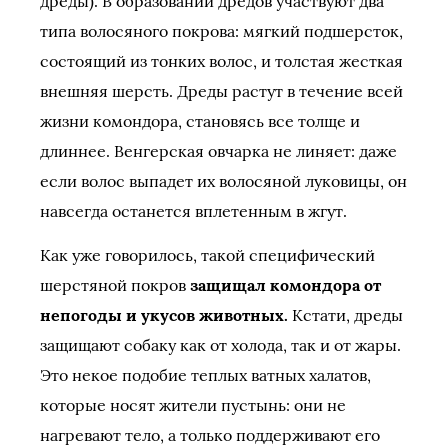
дреды). В образовании дредов участвуют два
типа волосяного покрова: мягкий подшерсток,
состоящий из тонких волос, и толстая жесткая
внешняя шерсть. Дреды растут в течение всей
жизни комондора, становясь все толще и
длиннее. Венгерская овчарка не линяет: даже
если волос выпадет их волосяной луковицы, он
навсегда останется вплетенным в жгут.
Как уже говорилось, такой специфический
шерстяной покров
защищал комондора от
непогоды и укусов животных.
Кстати, дреды
защищают собаку как от холода, так и от жары.
Это некое подобие теплых ватных халатов,
которые носят жители пустынь: они не
нагревают тело, а только поддерживают его