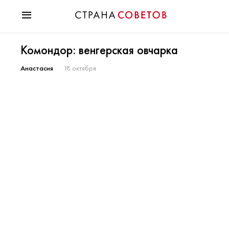
Красота
Комондор: венгерская овчарка
Мода
Звезды
Анастасия
18 октября
Гороскопы
Здоровье
Психология
Хобби
Разное
Праздники