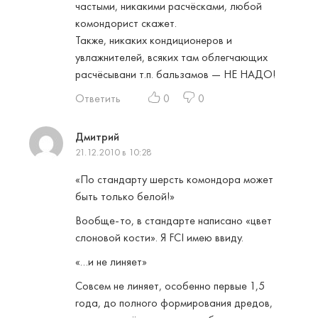
частыми, никакими расчёсками, любой
комондорист скажет.
Также, никаких кондиционеров и
увлажнителей, всяких там облегчающих
расчёсывани т.п. бальзамов — НЕ НАДО!
Ответить
0
0
Дмитрий
21.12.2010 в 10:28
«По стандарту шерсть комондора может
быть только белой!»
Вообще-то, в стандарте написано «цвет
слоновой кости». Я FCI имею ввиду.
«…и не линяет»
Совсем не линяет, особенно первые 1,5
года, до полного формирования дредов,