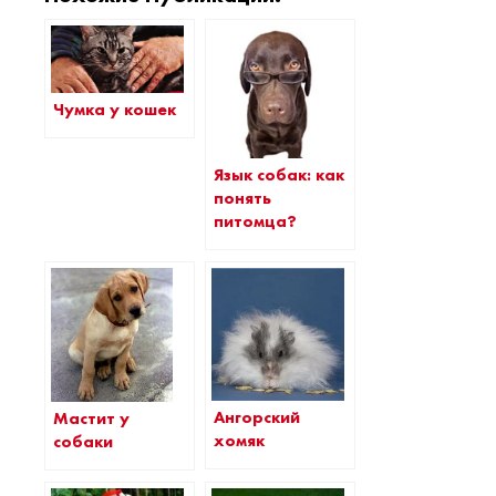
Чумка у кошек
Язык собак: как
понять
питомца?
Ангорский
Мастит у
хомяк
собаки