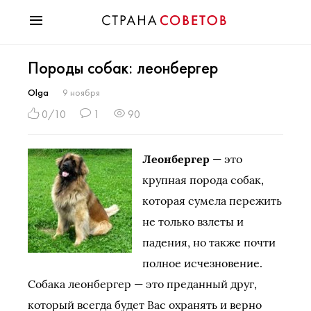
Красота
Породы собак: леонбергер
Мода
Звезды
Olga
9 ноября
Гороскопы
0/10
1
90
Здоровье
Психология
Леонбергер
— это
Хобби
крупная порода собак,
Разное
которая сумела пережить
Праздники
не только взлеты и
падения, но также почти
полное исчезновение.
Собака леонбергер — это преданный друг,
который всегда будет Вас охранять и верно