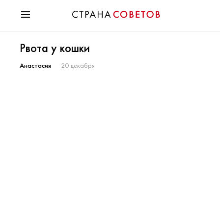
Красота
Рвота у кошки
Мода
Звезды
Анастасия
20 декабря
Гороскопы
Здоровье
Психология
Хобби
Разное
Праздники