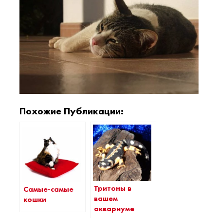
Похожие Публикации:
Тритоны в
Самые-самые
вашем
кошки
аквариуме