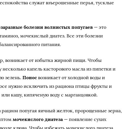
беспокойства служат взъерошенные перья, тусклые
заразные болезни волнистых попугаев
— это
таминоз, мочекислый диатез. Все эти болезни
балансированного питания.
р, возникает от избытка жирной пищи. Чтобы
у несколько капель касторового масла из пипетки и
ую зелень.
Понос
возникает от холодной воды и
осе нужно исключить из рациона птицы фрукты и
р или кашу, кипяченую воду с марганцовкой.
в рацион попугая яичный желток, пророщенные зерна,
имптом
мочекислого диатеза
— появление сухих
возле клюва. Чтобы избежать мочекислого диатеза,