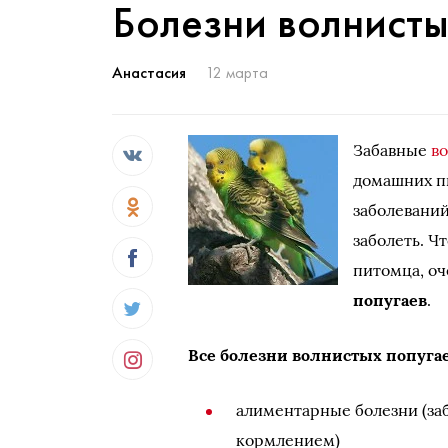
Болезни волнисты
Анастасия
12 марта
Забавные
в
домашних пи
заболеваний
заболеть. Ч
питомца, оч
попугаев
.
Все болезни волнистых попуга
алиментарные болезни (за
кормлением)