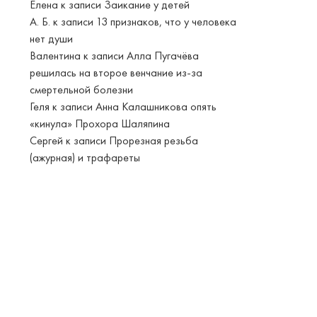
Елена
к записи
Заикание у детей
А. Б.
к записи
13 признаков, что у человека
нет души
Валентина
к записи
Алла Пугачёва
решилась на второе венчание из-за
смертельной болезни
Геля
к записи
Анна Калашникова опять
«кинула» Прохора Шаляпина
Сергей
к записи
Прорезная резьба
(ажурная) и трафареты