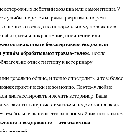
неосторожных действий хозяина или самой птицы. У
ся ушибы, переломы, раны, разрывы и порезы.
ь с первого взгляда по ненормальному положению
т наблюдаться покраснение, посинение или
жно останавливать бесспиртовым йодом или
и ушибы обрабатывают травма-гелем
. После
бязательно отнести птицу к ветеринару!
ий довольно общие, и точно определить, а тем более
словиях практически невозможно. Поэтому любые
жен диагностировать и лечить ветеринар! Ваша
овремя заметить первые симптомы недомогания, ведь
— тем больше шансов, что ваш попугайчик поправится.
мление и содержание — это отличная
заболеваний
.