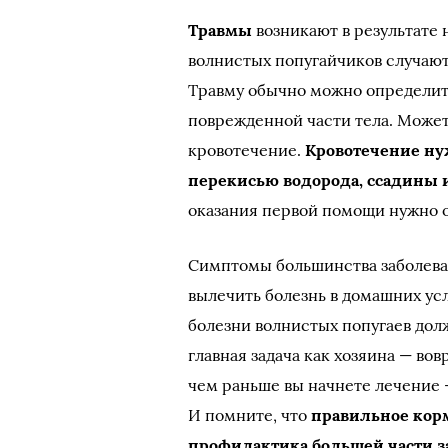
Травмы
возникают в результате 
волнистых попугайчиков случают
Травму обычно можно определит
поврежденной части тела. Може
кровотечение.
Кровотечение ну
перекисью водорода, ссадины 
оказания первой помощи нужно о
Симптомы большинства заболеван
вылечить болезнь в домашних у
болезни волнистых попугаев дол
главная задача как хозяина — в
чем раньше вы начнете лечение 
И помните, что
правильное кор
профилактика большей части 