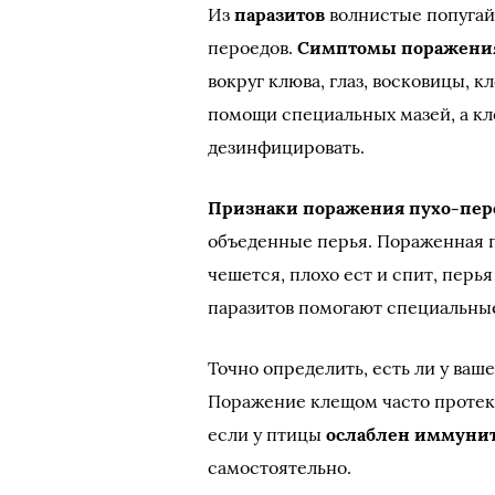
Из
паразитов
волнистые попугайч
пероедов.
Симптомы поражени
вокруг клюва, глаз, восковицы, 
помощи специальных мазей, а кл
дезинфицировать.
Признаки поражения пухо-пе
объеденные перья. Пораженная п
чешется, плохо ест и спит, перь
паразитов помогают специальны
Точно определить, есть ли у ваш
Поражение клещом часто протека
если у птицы
ослаблен иммуни
самостоятельно.