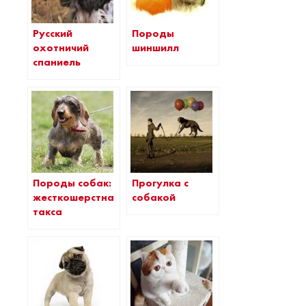
Русский
Породы
охотничий
шиншилл
спаниель
Породы собак:
Прогулка с
жесткошерстная
собакой
такса