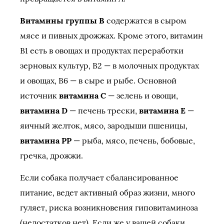
Витамины группы B
содержатся в сыром
мясе и пивных дрожжах. Кроме этого, витамин
B1 есть в овощах и продуктах переработки
зерновых культур, B2 — в молочных продуктах
и овощах, B6 — в сыре и рыбе. Основной
источник
витамина C
— зелень и овощи,
витамина D
— печень трески,
витамина E
—
яичный желток, мясо, зародыши пшеницы,
витамина PP
— рыба, мясо, печень, бобовые,
гречка, дрожжи.
Если собака получает сбалансированное
питание, ведет активный образ жизни, много
гуляет, риска возникновения гиповитаминоза
(недостатков нет). Если же у вашей собаки