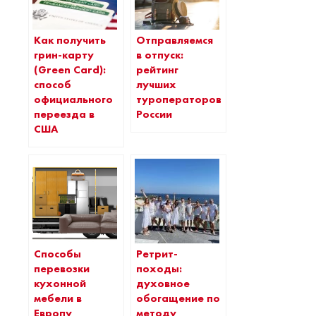
Как получить
Отправляемся
грин-карту
в отпуск:
(Green Card):
рейтинг
способ
лучших
официального
туроператоров
переезда в
России
США
Способы
Ретрит-
перевозки
походы:
кухонной
духовное
мебели в
обогащение по
Европу
методу