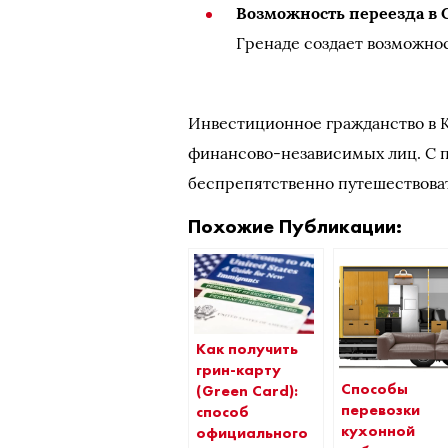
Возможность переезда в
Гренаде создает возможност
Инвестиционное гражданство в 
финансово-независимых лиц. С п
беспрепятственно путешествоват
Похожие Публикации:
Как получить
грин-карту
Способы
(Green Card):
перевозки
способ
кухонной
официального