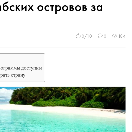
бских островов за
0/10
0
184
рограммы доступны
рать страну