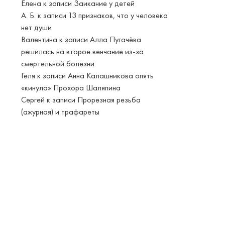
Елена
к записи
Заикание у детей
А. Б.
к записи
13 признаков, что у человека
нет души
Валентина
к записи
Алла Пугачёва
решилась на второе венчание из-за
смертельной болезни
Геля
к записи
Анна Калашникова опять
«кинула» Прохора Шаляпина
Сергей
к записи
Прорезная резьба
(ажурная) и трафареты