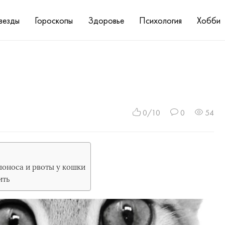
везды
Гороскопы
Здоровье
Психология
Хобби
0/10
0
54
оноса и рвоты у кошки
ить