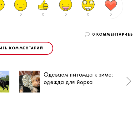
0
0
0
0
0
0 КОММЕНТАРИЕВ
ИТЬ КОММЕНТАРИЙ
Одеваем питомца к зиме:
Ста
одежда для йорка
мал
акв