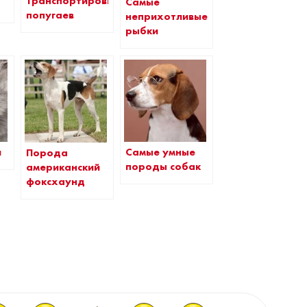
Транспортировка
Самые
попугаев
неприхотливые
рыбки
и
Самые умные
Порода
породы собак
американский
фоксхаунд