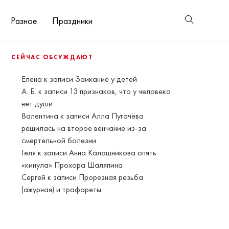
Разное
Праздники
СЕЙЧАС ОБСУЖДАЮТ
Елена
к записи
Заикание у детей
А. Б.
к записи
13 признаков, что у человека
нет души
Валентина
к записи
Алла Пугачёва
решилась на второе венчание из-за
смертельной болезни
Геля
к записи
Анна Калашникова опять
«кинула» Прохора Шаляпина
Сергей
к записи
Прорезная резьба
(ажурная) и трафареты