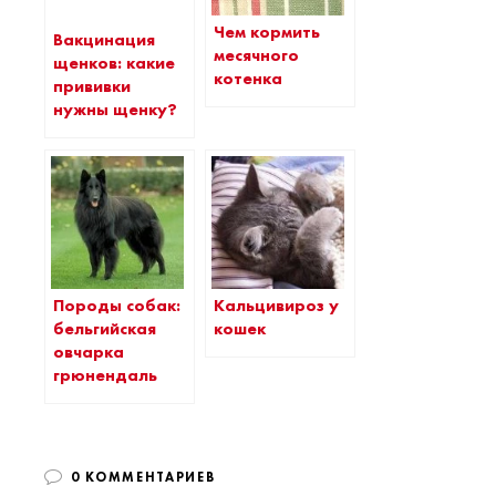
Чем кормить
Вакцинация
месячного
щенков: какие
котенка
прививки
нужны щенку?
Породы собак:
Кальцивироз у
бельгийская
кошек
овчарка
грюнендаль
0 КОММЕНТАРИЕВ