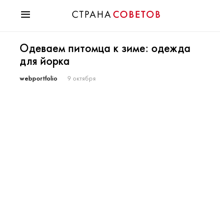
Красота
Одеваем питомца к зиме: одежда
Мода
для йорка
Звезды
Гороскопы
webportfolio
9 октября
Здоровье
Психология
Хобби
Разное
Праздники