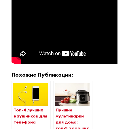
Похожие Публикации:
Топ-4 лучших
Лучшие
наушников для
мультиварки
телефона
для дома:
топ-3 хороших