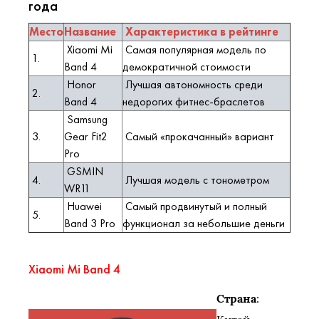
года
Место
Название
Характеристика в рейтинге
Xiaomi Mi
Самая популярная модель по
1.
Band 4
демократичной стоимости
Honor
Лучшая автономность среди
2.
Band 4
недорогих фитнес-браслетов
Samsung
3.
Gear Fit2
Самый «прокачанный» вариант
Pro
GSMIN
4.
Лучшая модель с тонометром
WR11
Huawei
Самый продвинутый и полный
5.
Band 3 Pro
функционал за небольшие деньги
Xiaomi Mi Band 4
Страна
: